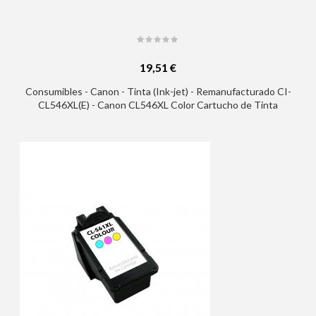
19,51 €
Consumibles - Canon - Tinta (Ink-jet) - Remanufacturado CI-
CL546XL(E) - Canon CL546XL Color Cartucho de Tinta
Generico - Muestra Nivel de Tinta - Reemplaza
8288B001/8289B001