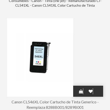
Consumibles - Canon - Tinta (Ink-jet) - Remanufacturado CI-
CL541XL - Canon CL541XL Color Cartucho de Tinta
Remanufacturado - Muestra Nivel de Tinta - Reemplaza
5226B001/5226B004/5226B005/5227B001/5227B004/5227B005/
Canon CL546XL Color Cartucho de Tinta Generico -
Reemplaza 8288B001/8289B001