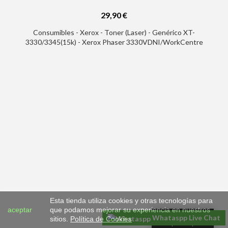
29,90 €
Consumibles - Xerox - Toner (Laser) - Genérico XT-
3330/3345(15k) - Xerox Phaser 3330VDNI/WorkCentre
3335VDNI/3345VDNI Negro Cartucho de Toner Generico -
Reemplaza 106R03623/106R03624/106R03622/106R03620
Esta tienda utiliza cookies y otras tecnologías para
aceptar
que podamos mejorar su experiencia en nuestros
Whataspp Live Chat
sitios.
Política de Cookies