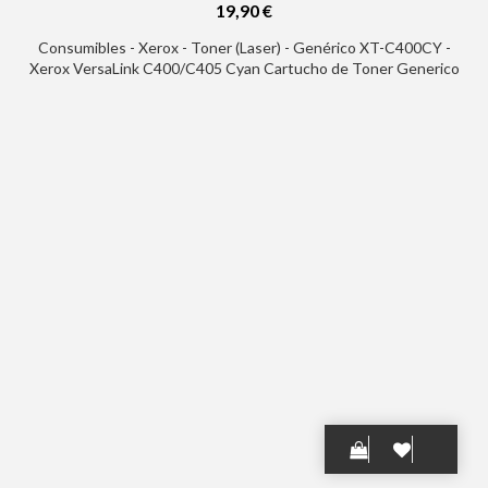
19,90 €
Consumibles - Xerox - Toner (Laser) - Genérico XT-C400CY -
Xerox VersaLink C400/C405 Cyan Cartucho de Toner Generico
- Reemplaza 106R03530/106R03518/106R03502