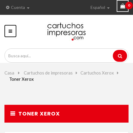
0
Cuenta
Español
Navegación
Toggle
Casa
>
Cartuchos de impresoras
>
Cartuchos Xerox
>
Toner Xerox
TONER XEROX