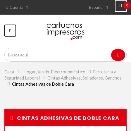
0
Cuenta
Español
Navegación
Toggle
Casa
>
Hogar, Jardín, Electrodoméstico
>
Ferreteria y
Seguridad Laboral
>
Cintas Adhesivas, Selladores, Ganchos
>
Cintas Adhesivas de Doble Cara
CINTAS ADHESIVAS DE DOBLE CARA