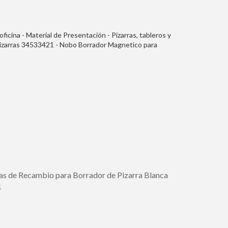
 oficina - Material de Presentación - Pizarras, tableros y
Pizarras 34533421 - Nobo Borrador Magnetico para
 Elimina Residuos de Tinta y Suciedad - Color Negro
s de Recambio para Borrador de Pizarra Blanca
1