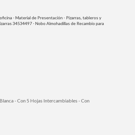
 oficina - Material de Presentación - Pizarras, tableros y
Pizarras 34534497 - Nobo Almohadillas de Recambio para
quete de 10 Unidades - Accesorios para Pizarra Blanca -
Blanca - Con 5 Hojas Intercambiables - Con