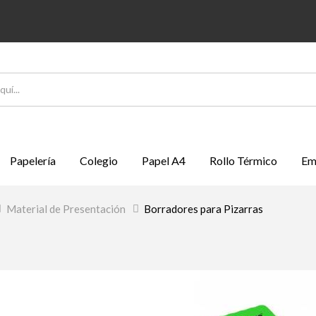
Papelería
Colegio
Papel A4
Rollo Térmico
Em
>
Material de Presentación
>
Borradores para Pizarras