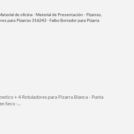
 Material de oficina - Material de Presentación - Pizarras,
res para Pizarras 316243 - Faibo Borrador para Pizarra
iables - Con Empuñadura de Plastico
etico + 4 Rotuladores para Pizarra Blanca - Punta
 Seco -...