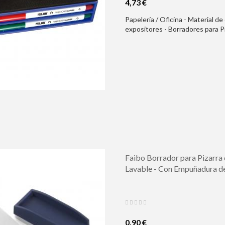
4,73 €
Papelería / Oficina - Material de
expositores - Borradores para 
+ 4 Rotuladores para Pizarra Bl
a Base de Alcohol
Faibo Borrador para Pizarra 
Lavable - Con Empuñadura de
0,90 €