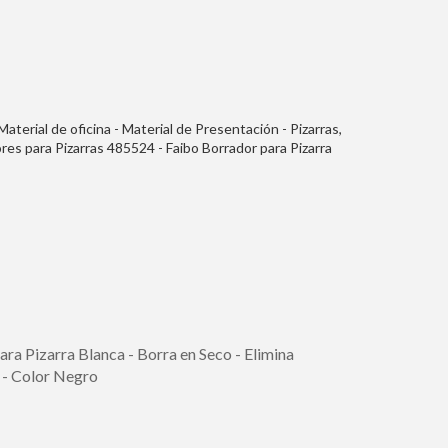
 Material de oficina - Material de Presentación - Pizarras,
res para Pizarras 485524 - Faibo Borrador para Pizarra
 Intercambiables - Con Empuñadura de Plastico
a Pizarra Blanca - Borra en Seco - Elimina
 - Color Negro