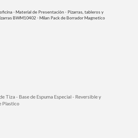
 oficina - Material de Presentación - Pizarras, tableros y
Pizarras BWM10402 - Milan Pack de Borrador Magnetico
anca - Punta Redonda 3.7 mm - Borrables en Seco - Tinta
de Tiza - Base de Espuma Especial - Reversible y
 Plastico