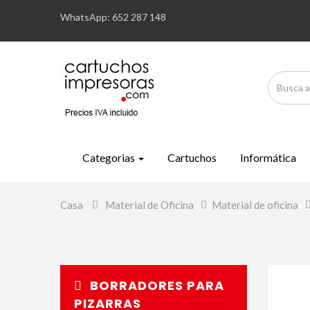
WhatsApp: 652 287 148
Categorias
Cartuchos
Informática
Casa
>
Material de Oficina
>
Material de oficina
BORRADORES PARA
PIZARRAS