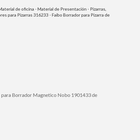
 Material de oficina - Material de Presentación - Pizarras,
res para Pizarras 316233 - Faibo Borrador para Pizarra de
- Reversible y Lavable - Con Empuñadura de Plastico
 para Borrador Magnetico Nobo 1901433 de