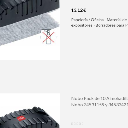
13,12 €
Papelería / Oficina - Material de
expositores - Borradores para 
Pizarra Blanca - Borra en Seco -
Nobo Pack de 10 Almohadilla
Nobo 34531159 y 3453342