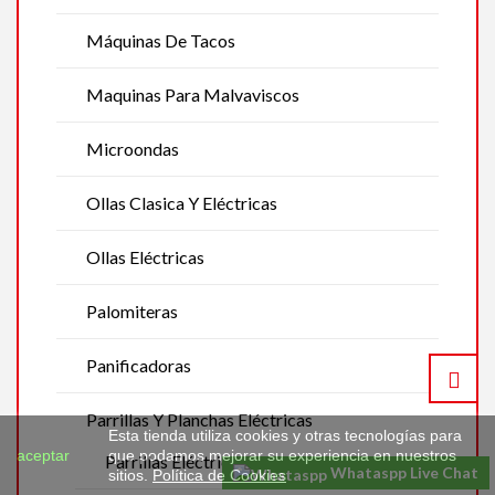
Máquinas De Tacos
Maquinas Para Malvaviscos
Microondas
Ollas Clasica Y Eléctricas
Ollas Eléctricas
Palomiteras
Panificadoras
Parrillas Y Planchas Eléctricas
Esta tienda utiliza cookies y otras tecnologías para
aceptar
que podamos mejorar su experiencia en nuestros
Parrillas Eléctricas
Whataspp Live Chat
sitios.
Política de Cookies