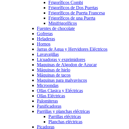
Frigoríficos Combi
Frigoríficos de Dos Puertas
Frigoríficos de Puerta Francesa
Frigoríficos de una Puerta
Minifrigoríficos
Fuentes de chocolate
Gofreras
Heladeras
Hornos
Jarras de Agua y Hervidores Eléctricos
Lavavajillas
Licuadoras y exprimidores
Maquinas de Algodon de Azucar
Máquinas de hielo
Máquinas de tacos
Maquinas para malvaviscos
Microondas
Ollas Clasica y Eléctricas
Ollas Eléctricas
Palomiteras
Panificadoras
Parrillas y planchas eléctricas
Parrillas eléctricas
Planchas eléctricas
Picadoras