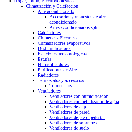
Hogar, Jardín, Electrodoméstico
Climatización y Calefacción
Aire acondicionado
Accesorios y repuestos de aire
acondicionado
Aires acondicionados split
Calefactores
Chimeneas Electricas
Climatizadores evaporativos
Deshumificadores
Estaciones meteorológicas
Estufas
Humidificadores
Purificadores de Aire
Radiadores
Termostatos y accesorios
Termostatos
Ventiladores
Ventiladores con humidificador
Ventiladores con nebulizador de agua
Ventiladores de clip
Ventiladores de pared
Ventiladores de pie o pedestal
Ventiladores de sobremesa
Ventiladores de suelo