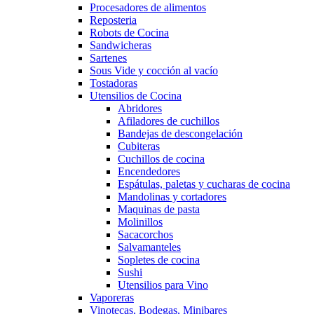
Procesadores de alimentos
Reposteria
Robots de Cocina
Sandwicheras
Sartenes
Sous Vide y cocción al vacío
Tostadoras
Utensilios de Cocina
Abridores
Afiladores de cuchillos
Bandejas de descongelación
Cubiteras
Cuchillos de cocina
Encendedores
Espátulas, paletas y cucharas de cocina
Mandolinas y cortadores
Maquinas de pasta
Molinillos
Sacacorchos
Salvamanteles
Sopletes de cocina
Sushi
Utensilios para Vino
Vaporeras
Vinotecas, Bodegas, Minibares