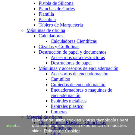
Pistola de Silicona
Planchas de Cortes
Plantilla
Plastilina
Tablero de Marqueteria
Máquinas de oficina
Calculadoras
Calculadoras Científicas
Cizallas y Guillotinas
Destrucción de papel y documentos
Accesorios para destructoras
Destructoras de papel
Máquinas y accesorios de encuadernación
Accesorios de encuadernación
Canutillos
Cubiertas de encuadernación
Encuadernadoras o maquinas de
encuadernación
Espirales metálicas
Espirales plastico
Lomeras
Material de oficina
Esta tienda utiliza cookies y otras tecnologías para
Clips, Gomas Elásticas, Chinchetas
aceptar
que podamos mejorar su experiencia en nuestros
Chinchetas
sitios.
Política de Cookies
Clips