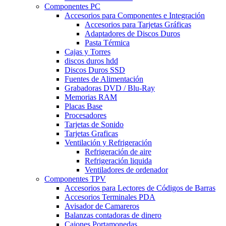
Componentes PC
Accesorios para Componentes e Integración
Accesorios para Tarjetas Gráficas
Adaptadores de Discos Duros
Pasta Térmica
Cajas y Torres
discos duros hdd
Discos Duros SSD
Fuentes de Alimentación
Grabadoras DVD / Blu-Ray
Memorias RAM
Placas Base
Procesadores
Tarjetas de Sonido
Tarjetas Graficas
Ventilación y Refrigeración
Refrigeración de aire
Refrigeración liquida
Ventiladores de ordenador
Componentes TPV
Accesorios para Lectores de Códigos de Barras
Accesorios Terminales PDA
Avisador de Camareros
Balanzas contadoras de dinero
Cajones Portamonedas