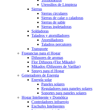
Termometros
Utensilios de Limpieza
Sierras
Sierras circulares
Sierras de calar o caladoras
Sierras de sable
Sierras ingletadoras
Soldadoras
Taladros y atornilladores
Atornilladores
Taladros percutores
Transporte
Fragancias para el Hogar
Difusores de aromas
Flor Difusora (Flor Mikado)
Mikados (Difusores de Varillas)
Sprays para el Hogar
Generadores de Energia
Energía solar
Paneles solares
Reguladores para paneles solares
Soportes para paneles solares
Hogar Inteligente y Domótica
Controladores infrarrojo
Enchufes Inteligentes