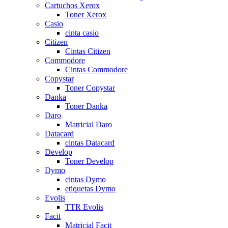
Cartuchos Xerox
Toner Xerox
Casio
cinta casio
Citizen
Cintas Citizen
Commodore
Cintas Commodore
Copystar
Toner Copystar
Danka
Toner Danka
Daro
Matricial Daro
Datacard
cintas Datacard
Develop
Toner Develop
Dymo
cintas Dymo
etiquetas Dymo
Evolis
TTR Evolis
Facit
Matricial Facit