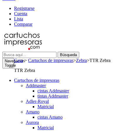
Registrarse
Cuenta
Lista
Comparar
Búsqueda
Casa
>
Cartuchos de impresoras
>
Zebra
>
TTR Zebra
Navegación
Toggle
TTR Zebra
Cartuchos de impresoras
Addmaster
cintas Addmaster
tintas Addmaster
Adler-Royal
Matricial
Amano
cintas Amano
Aurora
Matricial