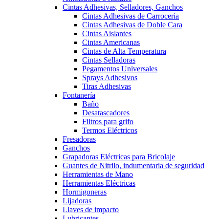
Cintas Adhesivas, Selladores, Ganchos
Cintas Adhesivas de Carrocería
Cintas Adhesivas de Doble Cara
Cintas Aislantes
Cintas Americanas
Cintas de Alta Temperatura
Cintas Selladoras
Pegamentos Universales
Sprays Adhesivos
Tiras Adhesivas
Fontanería
Baño
Desatascadores
Filtros para grifo
Termos Eléctricos
Fresadoras
Ganchos
Grapadoras Eléctricas para Bricolaje
Guantes de Nitrilo, indumentaria de seguridad
Herramientas de Mano
Herramientas Eléctricas
Hormigoneras
Lijadoras
Llaves de impacto
Lubricantes