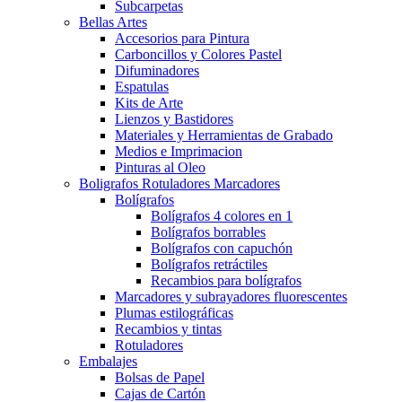
Subcarpetas
Bellas Artes
Accesorios para Pintura
Carboncillos y Colores Pastel
Difuminadores
Espatulas
Kits de Arte
Lienzos y Bastidores
Materiales y Herramientas de Grabado
Medios e Imprimacion
Pinturas al Oleo
Boligrafos Rotuladores Marcadores
Bolígrafos
Bolígrafos 4 colores en 1
Bolígrafos borrables
Bolígrafos con capuchón
Bolígrafos retráctiles
Recambios para bolígrafos
Marcadores y subrayadores fluorescentes
Plumas estilográficas
Recambios y tintas
Rotuladores
Embalajes
Bolsas de Papel
Cajas de Cartón