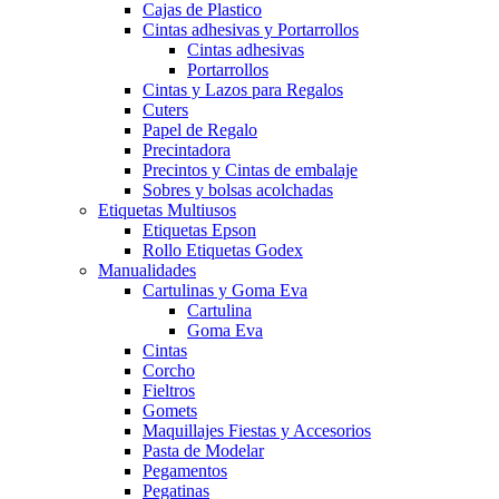
Cajas de Plastico
Cintas adhesivas y Portarrollos
Cintas adhesivas
Portarrollos
Cintas y Lazos para Regalos
Cuters
Papel de Regalo
Precintadora
Precintos y Cintas de embalaje
Sobres y bolsas acolchadas
Etiquetas Multiusos
Etiquetas Epson
Rollo Etiquetas Godex
Manualidades
Cartulinas y Goma Eva
Cartulina
Goma Eva
Cintas
Corcho
Fieltros
Gomets
Maquillajes Fiestas y Accesorios
Pasta de Modelar
Pegamentos
Pegatinas