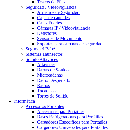
Testers de Pilas
Seguridad / Videovigilancia
Armarios de Seguridad
Cajas de caudales
Cajas Fuertes
Cámaras IP / Videovigilancia
Detectores
Sensores de Movimiento
Soportes para cámaras de seguridad
Seguridad Bebé
Sistemas antinsectos
Sonido Altavoces
Altavoces
Barras de Sonido
Microcadenas
Radio Despertador
Radios
Tocadiscos
Torres de Sonido
Informática
Accesorios Portatiles
Accesorios para Portátiles
Bases Refrigeradoras para Portátiles
Cargadores Específicos para Portátiles
Cargadores Universales para Portátiles