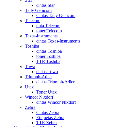
Star
cintas Star
Tally Genicom
Cintas Tally Genicom
Telecom
tinta Telecom
toner Telecom
Texas-Instruments
cintas Texas-Instruments
Toshiba
cintas Toshiba
toner Toshiba
TTR Toshiba
Towa
cintas Towa
Triumph-Adler
cintas Triumph-Adler
Utax
Toner Utax
Wincor Nixdorf
cintas Wincor Nixdorf
Zebra
Cintas Zebra
Etiquetas Zebra
TTR Zebra