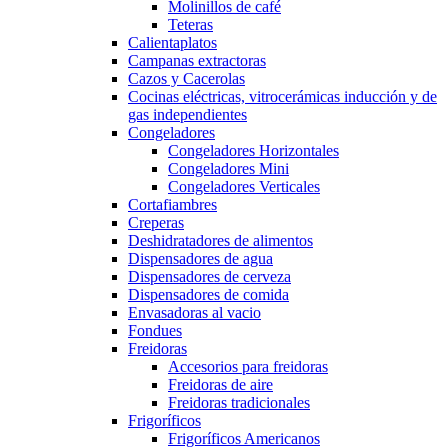
Molinillos de café
Teteras
Calientaplatos
Campanas extractoras
Cazos y Cacerolas
Cocinas eléctricas, vitrocerámicas inducción y de
gas independientes
Congeladores
Congeladores Horizontales
Congeladores Mini
Congeladores Verticales
Cortafiambres
Creperas
Deshidratadores de alimentos
Dispensadores de agua
Dispensadores de cerveza
Dispensadores de comida
Envasadoras al vacio
Fondues
Freidoras
Accesorios para freidoras
Freidoras de aire
Freidoras tradicionales
Frigoríficos
Frigoríficos Americanos