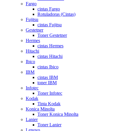
Fargo
cintas Fargo
Rotuladoras (Cintas)
Fujitsu
cintas Fujitsu
Gestetner
Toner Gestetner
Hermes
cintas Hermes
Hitachi
cintas Hitachi
Ibico
cintas Ibico
IBM
cintas IBM
toner IBM
Infotec
Toner Infotec
Kodak
Tinta Kodak
Konica Minolta
Toner Konica Minolta
Lanier
Toner Lanier
Lenovo