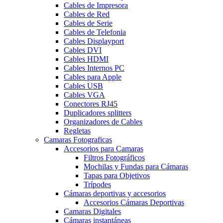
Cables de Impresora
Cables de Red
Cables de Serie
Cables de Telefonia
Cables Displayport
Cables DVI
Cables HDMI
Cables Internos PC
Cables para Apple
Cables USB
Cables VGA
Conectores RJ45
Duplicadores splitters
Organizadores de Cables
Regletas
Camaras Fotograficas
Accesorios para Camaras
Filtros Fotográficos
Mochilas y Fundas para Cámaras
Tapas para Objetivos
Trípodes
Cámaras deportivas y accesorios
Accesorios Cámaras Deportivas
Camaras Digitales
Cámaras instantáneas