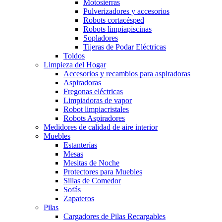
Motosierras
Pulverizadores y accesorios
Robots cortacésped
Robots limpiapiscinas
Sopladores
Tijeras de Podar Eléctricas
Toldos
Limpieza del Hogar
Accesorios y recambios para aspiradoras
Aspiradoras
Fregonas eléctricas
Limpiadoras de vapor
Robot limpiacristales
Robots Aspiradores
Medidores de calidad de aire interior
Muebles
Estanterías
Mesas
Mesitas de Noche
Protectores para Muebles
Sillas de Comedor
Sofás
Zapateros
Pilas
Cargadores de Pilas Recargables