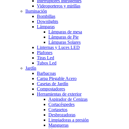
Interruptores inteligentes
Videoporteros y mirillas
Iluminación
Bombillas
Downlights
Lámparas
Lámparas de mesa
Lámparas de Pie
Lámparas Solares
Linternas y Luces LED
Plafones
Tiras Led
Tubos Led
Jardín
Barbacoas
Carpa Plegable Acero
Casetas de Jardín
Compostadores
Herramientas de exterior
Aspirador de Cenizas
Cortacéspedes
Cortasetos
Desbrozadoras
Limpiadoras a presión
Mangueras