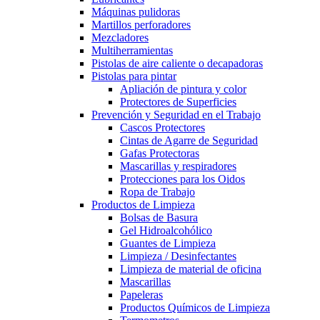
Máquinas pulidoras
Martillos perforadores
Mezcladores
Multiherramientas
Pistolas de aire caliente o decapadoras
Pistolas para pintar
Apliación de pintura y color
Protectores de Superficies
Prevención y Seguridad en el Trabajo
Cascos Protectores
Cintas de Agarre de Seguridad
Gafas Protectoras
Mascarillas y respiradores
Protecciones para los Oidos
Ropa de Trabajo
Productos de Limpieza
Bolsas de Basura
Gel Hidroalcohólico
Guantes de Limpieza
Limpieza / Desinfectantes
Limpieza de material de oficina
Mascarillas
Papeleras
Productos Químicos de Limpieza