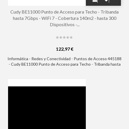
Cudy BE11000 Punto de Acceso para Techo - Tribanda
hasta 7Gbps - WiFi 7 - Cobertura 140m2 - hasta 300
Dispositivos -...
122,97 €
Informática - Redes y Conectividad - Puntos de Acceso 445188
- Cudy BE11000 Punto de Acceso para Techo - Tribanda hasta
7Gbps - WiFi 7 - Cobertura 140m2 - hasta 300 Dispositivos -
PoE Pasivo - Autoreinicio - GbE Blindado - 231.9x231.9x57.1mm
- Color Blanco