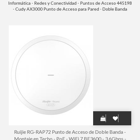
Informática - Redes y Conectividad - Puntos de Acceso 445198
- Cudy AX3000 Punto de Acceso para Pared - Doble Banda
hasta 2402Mbps - WiFi 6 - Cobertura 60m2 - Soporta hasta 560
Dispositivos - PoE Pasivo - Autoreinicio - GbE Blindado - Color
Blanco
Ruijie RG-RAP72 Punto de Acceso de Doble Banda -
Montaje en Techo - PoE - WiFi 7 BE3600 - 3.6Gbps -