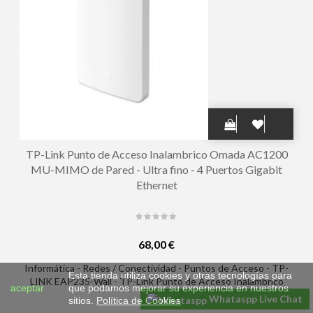
TP-Link Punto de Acceso Inalambrico Omada AC1200
MU-MIMO de Pared - Ultra fino - 4 Puertos Gigabit
Ethernet
68,00 €
Informática - Redes / Conectividad - Puntos de Acceso - TP-
Esta tienda utiliza cookies y otras tecnologías para
LINK EAP235-Wall - TP-Link Punto de Acceso Inalambrico
aceptar
que podamos mejorar su experiencia en nuestros
Omada AC1200 MU-MIMO de Pared - Ultra fino - 4 Puertos
Whataspp Live Chat
sitios.
Política de Cookies
Gigabit Ethernet