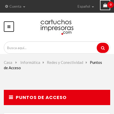
0
Cuenta
Español
Navegación
Toggle
Casa
>
Informática
>
Redes y Conectividad
>
Puntos
de Acceso
PUNTOS DE ACCESO