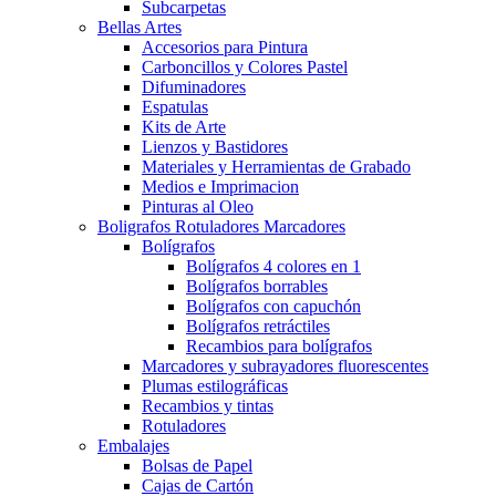
Subcarpetas
Bellas Artes
Accesorios para Pintura
Carboncillos y Colores Pastel
Difuminadores
Espatulas
Kits de Arte
Lienzos y Bastidores
Materiales y Herramientas de Grabado
Medios e Imprimacion
Pinturas al Oleo
Boligrafos Rotuladores Marcadores
Bolígrafos
Bolígrafos 4 colores en 1
Bolígrafos borrables
Bolígrafos con capuchón
Bolígrafos retráctiles
Recambios para bolígrafos
Marcadores y subrayadores fluorescentes
Plumas estilográficas
Recambios y tintas
Rotuladores
Embalajes
Bolsas de Papel
Cajas de Cartón