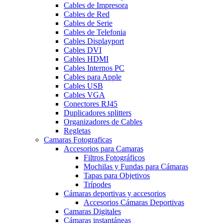
Cables de Impresora
Cables de Red
Cables de Serie
Cables de Telefonia
Cables Displayport
Cables DVI
Cables HDMI
Cables Internos PC
Cables para Apple
Cables USB
Cables VGA
Conectores RJ45
Duplicadores splitters
Organizadores de Cables
Regletas
Camaras Fotograficas
Accesorios para Camaras
Filtros Fotográficos
Mochilas y Fundas para Cámaras
Tapas para Objetivos
Trípodes
Cámaras deportivas y accesorios
Accesorios Cámaras Deportivas
Camaras Digitales
Cámaras instantáneas