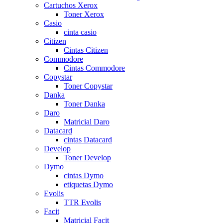
Cartuchos Xerox
Toner Xerox
Casio
cinta casio
Citizen
Cintas Citizen
Commodore
Cintas Commodore
Copystar
Toner Copystar
Danka
Toner Danka
Daro
Matricial Daro
Datacard
cintas Datacard
Develop
Toner Develop
Dymo
cintas Dymo
etiquetas Dymo
Evolis
TTR Evolis
Facit
Matricial Facit