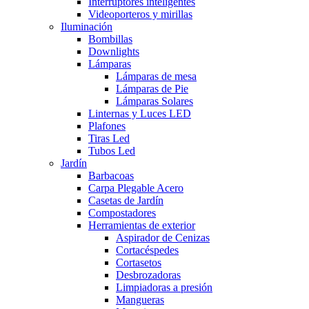
Interruptores inteligentes
Videoporteros y mirillas
Iluminación
Bombillas
Downlights
Lámparas
Lámparas de mesa
Lámparas de Pie
Lámparas Solares
Linternas y Luces LED
Plafones
Tiras Led
Tubos Led
Jardín
Barbacoas
Carpa Plegable Acero
Casetas de Jardín
Compostadores
Herramientas de exterior
Aspirador de Cenizas
Cortacéspedes
Cortasetos
Desbrozadoras
Limpiadoras a presión
Mangueras