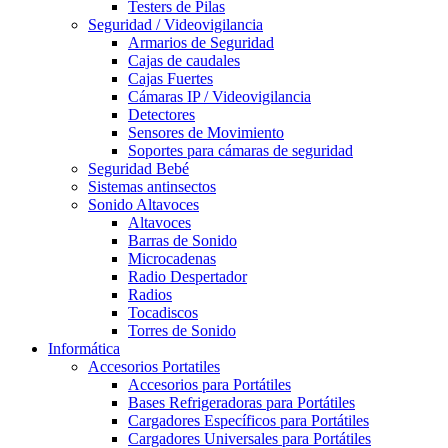
Testers de Pilas
Seguridad / Videovigilancia
Armarios de Seguridad
Cajas de caudales
Cajas Fuertes
Cámaras IP / Videovigilancia
Detectores
Sensores de Movimiento
Soportes para cámaras de seguridad
Seguridad Bebé
Sistemas antinsectos
Sonido Altavoces
Altavoces
Barras de Sonido
Microcadenas
Radio Despertador
Radios
Tocadiscos
Torres de Sonido
Informática
Accesorios Portatiles
Accesorios para Portátiles
Bases Refrigeradoras para Portátiles
Cargadores Específicos para Portátiles
Cargadores Universales para Portátiles