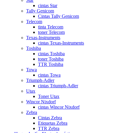
Star
cintas Star
Tally Genicom
Cintas Tally Genicom
Telecom
tinta Telecom
toner Telecom
Texas-Instruments
cintas Texas-Instruments
Toshiba
cintas Toshiba
toner Toshiba
TTR Toshiba
Towa
cintas Towa
Triumph-Adler
cintas Triumph-Adler
Utax
Toner Utax
Wincor Nixdorf
cintas Wincor Nixdorf
Zebra
Cintas Zebra
Etiquetas Zebra
TTR Zebra