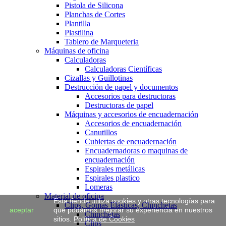
Pistola de Silicona
Planchas de Cortes
Plantilla
Plastilina
Tablero de Marqueteria
Máquinas de oficina
Calculadoras
Calculadoras Científicas
Cizallas y Guillotinas
Destrucción de papel y documentos
Accesorios para destructoras
Destructoras de papel
Máquinas y accesorios de encuadernación
Accesorios de encuadernación
Canutillos
Cubiertas de encuadernación
Encuadernadoras o maquinas de
encuadernación
Espirales metálicas
Espirales plastico
Lomeras
Material de oficina
Esta tienda utiliza cookies y otras tecnologías para
Clips, Gomas Elásticas, Chinchetas
aceptar
que podamos mejorar su experiencia en nuestros
Chinchetas
sitios.
Política de Cookies
Clips