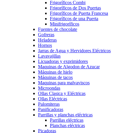
Frigoríficos Combi
Frigoríficos de Dos Puertas
Frigoríficos de Puerta Francesa
Frigoríficos de una Puerta
Minifrigoríficos
Fuentes de chocolate
Gofreras
Heladeras
Hornos
Jarras de Agua y Hervidores Eléctricos
Lavavajillas
Licuadoras y exprimidores
Maquinas de Algodon de Azucar
Máquinas de hielo
Máquinas de tacos
Maquinas para malvaviscos
Microondas
Ollas Clasica y Eléctricas
Ollas Eléctricas
Palomiteras
Panificadoras
Parrillas y planchas eléctricas
Parrillas eléctricas
Planchas eléctricas
Picadoras