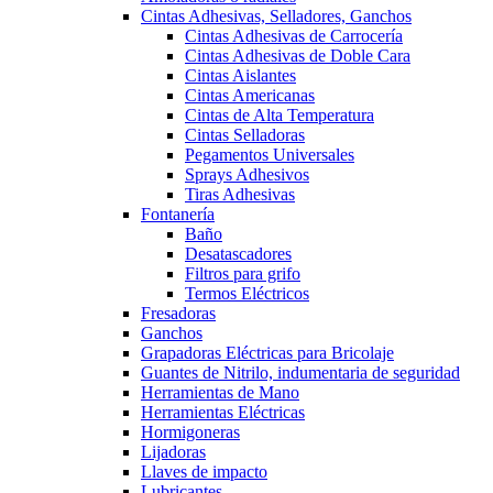
Cintas Adhesivas, Selladores, Ganchos
Cintas Adhesivas de Carrocería
Cintas Adhesivas de Doble Cara
Cintas Aislantes
Cintas Americanas
Cintas de Alta Temperatura
Cintas Selladoras
Pegamentos Universales
Sprays Adhesivos
Tiras Adhesivas
Fontanería
Baño
Desatascadores
Filtros para grifo
Termos Eléctricos
Fresadoras
Ganchos
Grapadoras Eléctricas para Bricolaje
Guantes de Nitrilo, indumentaria de seguridad
Herramientas de Mano
Herramientas Eléctricas
Hormigoneras
Lijadoras
Llaves de impacto
Lubricantes