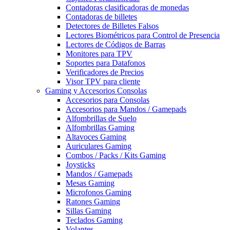
Contadoras clasificadoras de monedas
Contadoras de billetes
Detectores de Billetes Falsos
Lectores Biométricos para Control de Presencia
Lectores de Códigos de Barras
Monitores para TPV
Soportes para Datafonos
Verificadores de Precios
Visor TPV para cliente
Gaming y Accesorios Consolas
Accesorios para Consolas
Accesorios para Mandos / Gamepads
Alfombrillas de Suelo
Alfombrillas Gaming
Altavoces Gaming
Auriculares Gaming
Combos / Packs / Kits Gaming
Joysticks
Mandos / Gamepads
Mesas Gaming
Microfonos Gaming
Ratones Gaming
Sillas Gaming
Teclados Gaming
Volantes