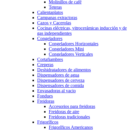
Molinillos de café
Teteras
Calientaplatos
Campanas extractoras
Cazos y Cacerolas
Cocinas eléctricas, vitrocerámicas inducción y de
gas independientes
Congeladores
Congeladores Horizontales
Congeladores Mini
Congeladores Verticales
Cortafiambres
Creperas
Deshidratadores de alimentos
Dispensadores de agua
Dispensadores de cerveza
Dispensadores de comida
Envasadoras al vacio
Fondues
Freidoras
Accesorios para freidoras
Freidoras de aire
Freidoras tradicionales
Frigoríficos
Frigoríficos Americanos