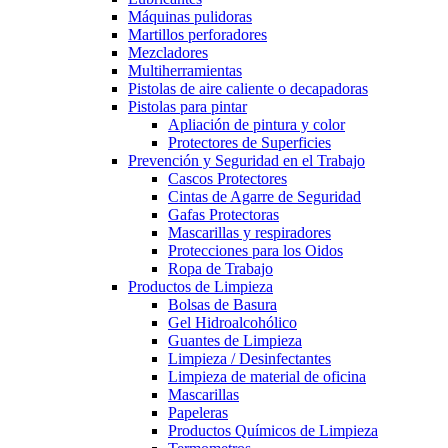
Máquinas pulidoras
Martillos perforadores
Mezcladores
Multiherramientas
Pistolas de aire caliente o decapadoras
Pistolas para pintar
Apliación de pintura y color
Protectores de Superficies
Prevención y Seguridad en el Trabajo
Cascos Protectores
Cintas de Agarre de Seguridad
Gafas Protectoras
Mascarillas y respiradores
Protecciones para los Oidos
Ropa de Trabajo
Productos de Limpieza
Bolsas de Basura
Gel Hidroalcohólico
Guantes de Limpieza
Limpieza / Desinfectantes
Limpieza de material de oficina
Mascarillas
Papeleras
Productos Químicos de Limpieza