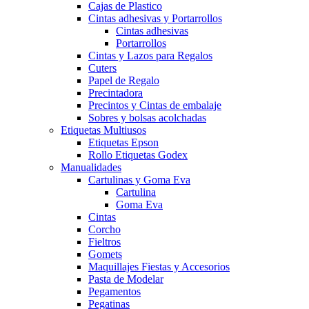
Cajas de Plastico
Cintas adhesivas y Portarrollos
Cintas adhesivas
Portarrollos
Cintas y Lazos para Regalos
Cuters
Papel de Regalo
Precintadora
Precintos y Cintas de embalaje
Sobres y bolsas acolchadas
Etiquetas Multiusos
Etiquetas Epson
Rollo Etiquetas Godex
Manualidades
Cartulinas y Goma Eva
Cartulina
Goma Eva
Cintas
Corcho
Fieltros
Gomets
Maquillajes Fiestas y Accesorios
Pasta de Modelar
Pegamentos
Pegatinas