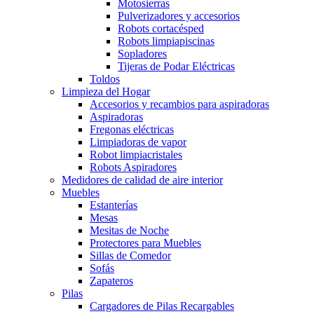
Motosierras
Pulverizadores y accesorios
Robots cortacésped
Robots limpiapiscinas
Sopladores
Tijeras de Podar Eléctricas
Toldos
Limpieza del Hogar
Accesorios y recambios para aspiradoras
Aspiradoras
Fregonas eléctricas
Limpiadoras de vapor
Robot limpiacristales
Robots Aspiradores
Medidores de calidad de aire interior
Muebles
Estanterías
Mesas
Mesitas de Noche
Protectores para Muebles
Sillas de Comedor
Sofás
Zapateros
Pilas
Cargadores de Pilas Recargables