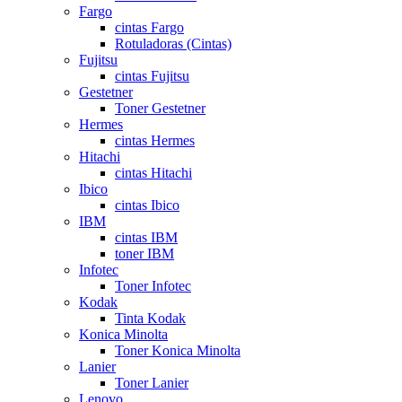
Fargo
cintas Fargo
Rotuladoras (Cintas)
Fujitsu
cintas Fujitsu
Gestetner
Toner Gestetner
Hermes
cintas Hermes
Hitachi
cintas Hitachi
Ibico
cintas Ibico
IBM
cintas IBM
toner IBM
Infotec
Toner Infotec
Kodak
Tinta Kodak
Konica Minolta
Toner Konica Minolta
Lanier
Toner Lanier
Lenovo