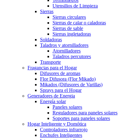
Termometros
Utensilios de Limpieza
Sierras
Sierras circulares
Sierras de calar o caladoras
Sierras de sable
Sierras ingletadoras
Soldadoras
Taladros y atornilladores
Atornilladores
Taladros percutores
Transporte
Fragancias para el Hogar
Difusores de aromas
Flor Difusora (Flor Mikado)
Mikados (Difusores de Varillas)
Sprays para el Hogar
Generadores de Energia
Energía solar
Paneles solares
Reguladores para paneles solares
Soportes para paneles solares
Hogar Inteligente y Domótica
Controladores infrarrojo
Enchufes Inteligentes