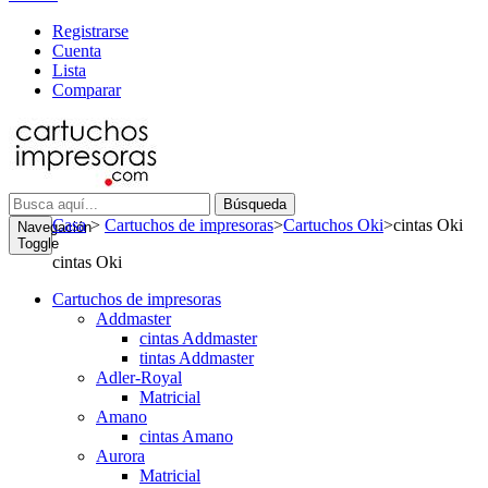
Registrarse
Cuenta
Lista
Comparar
Búsqueda
Casa
>
Cartuchos de impresoras
>
Cartuchos Oki
>
cintas Oki
Navegación
Toggle
cintas Oki
Cartuchos de impresoras
Addmaster
cintas Addmaster
tintas Addmaster
Adler-Royal
Matricial
Amano
cintas Amano
Aurora
Matricial