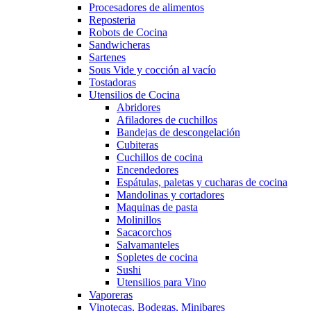
Procesadores de alimentos
Reposteria
Robots de Cocina
Sandwicheras
Sartenes
Sous Vide y cocción al vacío
Tostadoras
Utensilios de Cocina
Abridores
Afiladores de cuchillos
Bandejas de descongelación
Cubiteras
Cuchillos de cocina
Encendedores
Espátulas, paletas y cucharas de cocina
Mandolinas y cortadores
Maquinas de pasta
Molinillos
Sacacorchos
Salvamanteles
Sopletes de cocina
Sushi
Utensilios para Vino
Vaporeras
Vinotecas, Bodegas, Minibares