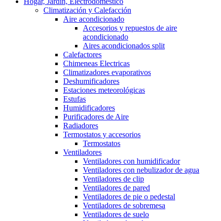
Hogar, Jardín, Electrodoméstico
Climatización y Calefacción
Aire acondicionado
Accesorios y repuestos de aire
acondicionado
Aires acondicionados split
Calefactores
Chimeneas Electricas
Climatizadores evaporativos
Deshumificadores
Estaciones meteorológicas
Estufas
Humidificadores
Purificadores de Aire
Radiadores
Termostatos y accesorios
Termostatos
Ventiladores
Ventiladores con humidificador
Ventiladores con nebulizador de agua
Ventiladores de clip
Ventiladores de pared
Ventiladores de pie o pedestal
Ventiladores de sobremesa
Ventiladores de suelo