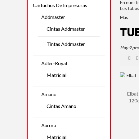
En nuestr
Cartuchos De Impresoras
Los tubos
Addmaster
Más
TU
Cintas Addmaster
Tintas Addmaster
Hay 9 pro
Adler-Royal
Matricial
Elba
Amano
120c
Cintas Amano
Aurora
Matricial