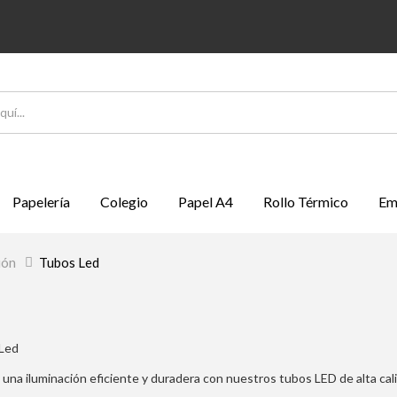
Papelería
Colegio
Papel A4
Rollo Térmico
Em
ión
>
Tubos Led
una iluminación eficiente y duradera con nuestros tubos LED de alta cal