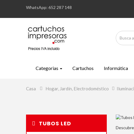
WhatsApp: 652 287 148
Categorias
Cartuchos
Informática
Casa
>
Hogar, Jardín, Electrodoméstico
>
Iluminac
TUBOS LED
Descubre 