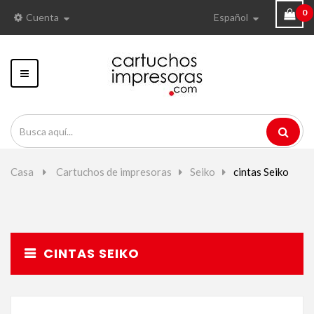
0
Cuenta
Español
Navegación
Toggle
Casa
>
Cartuchos de impresoras
>
Seiko
>
cintas Seiko
CINTAS SEIKO