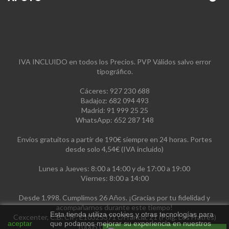
IVA INCLUIDO en todos los Precios. PVP Válidos salvo error
tipográfico.
Cáceres: 927 230 688
Badajoz: 682 094 493
Madrid: 91 999 25 25
WhatsApp: 652 287 148
Envíos gratuitos a partir de 190€ siempre en 24 horas. Portes
desde solo 4,54€ (IVA incluido)
Lunes a Jueves: 8:00 a 14:00 y de 17:00 a 19:00
Viernes: 8:00 a 14:00
Desde 1.998. Cumplimos 26 Años. ¡Gracias por tu fidelidad y
acompañarnos durante este tiempo!
Esta tienda utiliza cookies y otras tecnologías para
Cexcenter, C.B. CIF: E10325371 c/Francia, 21 (Polg. Los Fratres)
aceptar
que podamos mejorar su experiencia en nuestros
10005 Cáceres, España