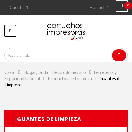
0
Cuenta
Español
Navegación
Toggle
Casa
>
Hogar, Jardín, Electrodoméstico
>
Ferreteria y
Seguridad Laboral
>
Productos de Limpieza
>
Guantes de
Limpieza
GUANTES DE LIMPIEZA