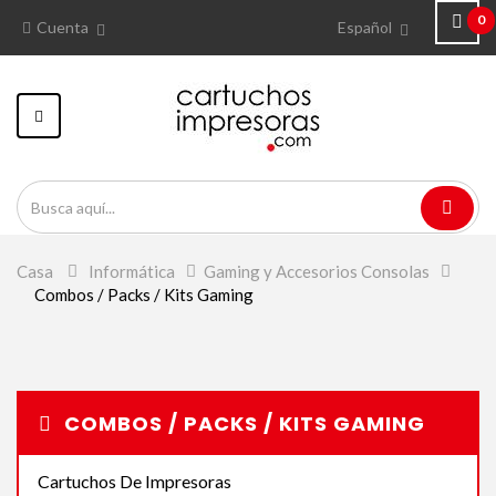
0
Cuenta
Español
Navegación
Toggle
Casa
>
Informática
>
Gaming y Accesorios Consolas
>
Combos / Packs / Kits Gaming
COMBOS / PACKS / KITS GAMING
Cartuchos De Impresoras