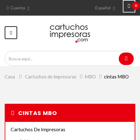
0
Cuenta
Español
Navegación
Toggle
Casa
>
Cartuchos de impresoras
>
MBO
>
cintas MBO
CINTAS MBO
Cartuchos De Impresoras