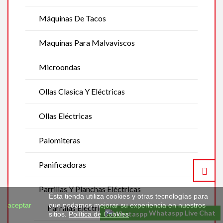
Máquinas De Tacos
Maquinas Para Malvaviscos
Microondas
Ollas Clasica Y Eléctricas
Ollas Eléctricas
Palomiteras
Panificadoras
Parrillas Y Planchas Eléctricas
Esta tienda utiliza cookies y otras tecnologías para
aceptar
que podamos mejorar su experiencia en nuestros
Parrillas Eléctricas
Whataspp Live Chat
sitios.
Política de Cookies