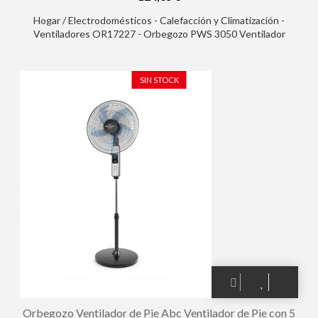
Hogar / Electrodomésticos - Calefacción y Climatización -
Ventiladores OR17227 - Orbegozo PWS 3050 Ventilador
Industrial Oscilante 2 en 1 - Aspas de 50cm - 3 Velocidades -
Mando a Distancia - Temporizador 3.5 H - Cabezal Inclinable -
Potencia 120 W
SIN STOCK
Orbegozo Ventilador de Pie Abc Ventilador de Pie con 5