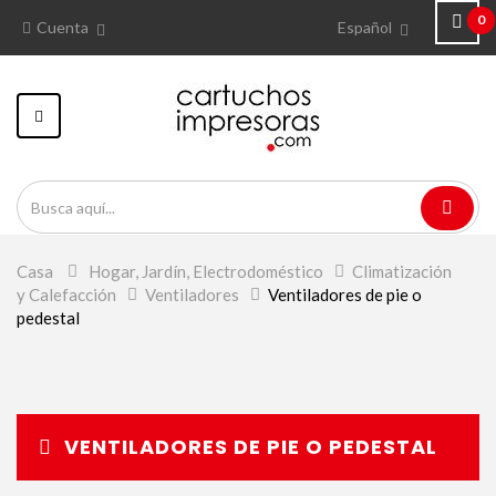
0
Cuenta
Español
Navegación
Toggle
Casa
>
Hogar, Jardín, Electrodoméstico
>
Climatización
y Calefacción
>
Ventiladores
>
Ventiladores de pie o
pedestal
VENTILADORES DE PIE O PEDESTAL