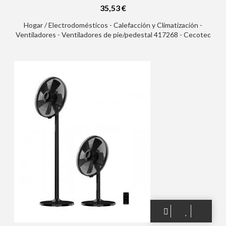
35,53 €
Hogar / Electrodomésticos - Calefacción y Climatización -
Ventiladores - Ventiladores de pie/pedestal 417268 - Cecotec
EnergySilence 1000 FoldAir Portable Ventilador de Pie Portatil -
8000mAh - Plegable y Telescopico - Diametro de 10" - Tactil -
Oscilacion Automatica - 3 Velocidades - 3 Tonos LED - Color
Blanco