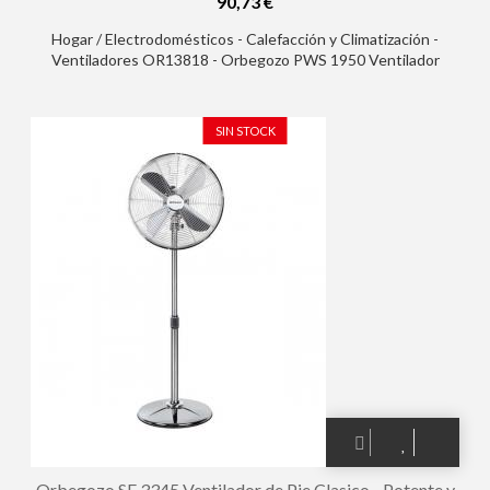
90,73 €
Hogar / Electrodomésticos - Calefacción y Climatización -
Ventiladores OR13818 - Orbegozo PWS 1950 Ventilador
Industrial de Pie - Aspas de 50cm - 3 Velocidades - Altura
Regulable - Asa de Transporte y Rejilla de Seguridad
SIN STOCK
Orbegozo SF 3345 Ventilador de Pie Clasico - Potente y