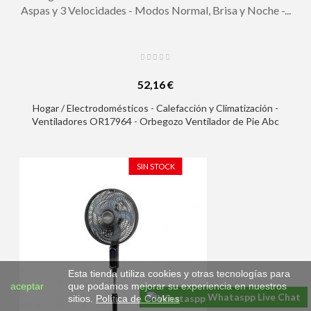
Aspas y 3 Velocidades - Modos Normal, Brisa y Noche -...
52,16 €
Hogar / Electrodomésticos - Calefacción y Climatización -
Ventiladores OR17964 - Orbegozo Ventilador de Pie Abc
Ventilador de Pie con 5 Aspas y 3 Velocidades - Modos Normal,
Brisa y Noche - Oscilante y Regulable en Altura - Temporizador
y Mando a Distancia
SIN STOCK
Esta tienda utiliza cookies y otras tecnologías para
aceptar
que podamos mejorar su experiencia en nuestros
Whataspp Live Chat
sitios.
Política de Cookies