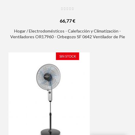
66,77 €
Hogar / Electrodomésticos - Calefacción y Climatización -
Ventiladores OR17960 - Orbegozo SF 0642 Ventilador de Pie
con Mando a Distancia y Temporizador - Modos Silent Night y
Nature - Gran Caudal de Aire - Oscilacion Automatica - Altura
Regulable - Diseño Moderno
SIN STOCK