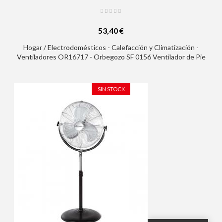
53,40 €
Hogar / Electrodomésticos - Calefacción y Climatización -
Ventiladores OR16717 - Orbegozo SF 0156 Ventilador de Pie
Potente y Eficiente - Amplia Cobertura con Oscilacion Oval -
Altura Ajustable - Cabezal Multiorientable - Facil de Manipular -
Recogecables
SIN STOCK