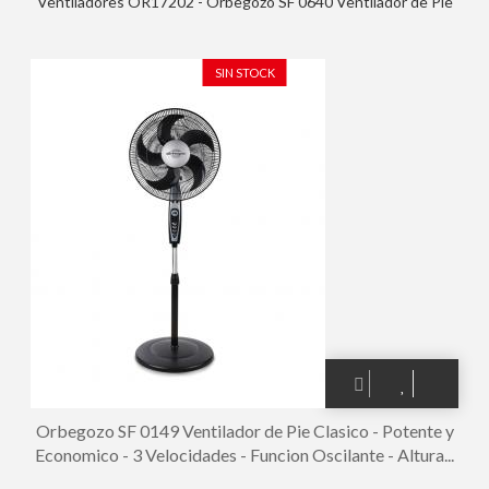
Ventiladores OR17202 - Orbegozo SF 0640 Ventilador de Pie
con Mando a Distancia - Potente Motor de 65W - Temporizador
de hasta 7.5H - Oscilacion Automatica - Base Estable - Panel
LED - Practico y Eficiente
SIN STOCK
Orbegozo SF 0149 Ventilador de Pie Clasico - Potente y
Economico - 3 Velocidades - Funcion Oscilante - Altura...