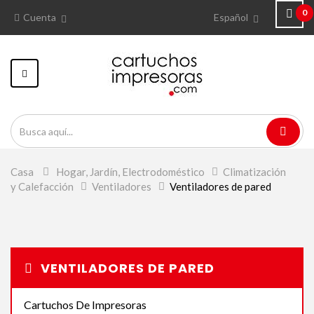
0
Cuenta
Español
Navegación
Toggle
Casa
>
Hogar, Jardín, Electrodoméstico
>
Climatización
y Calefacción
>
Ventiladores
>
Ventiladores de pared
VENTILADORES DE PARED
Cartuchos De Impresoras