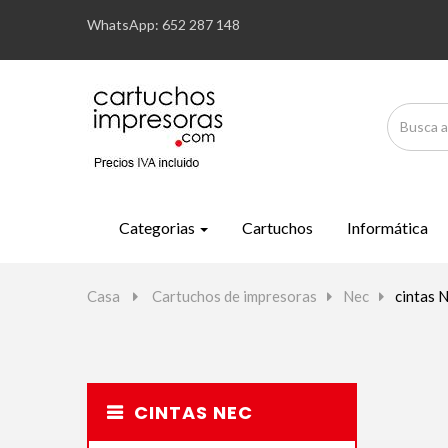
WhatsApp: 652 287 148
Categorias
Cartuchos
Informática
Casa
>
Cartuchos de impresoras
>
Nec
>
cintas 
CINTAS NEC