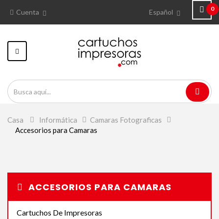
0
Cuenta
Español
Navegación
Toggle
Casa
>
Informática
>
Camaras Fotograficas
>
Accesorios para Camaras
ACCESORIOS PARA CAMARAS
Cartuchos De Impresoras