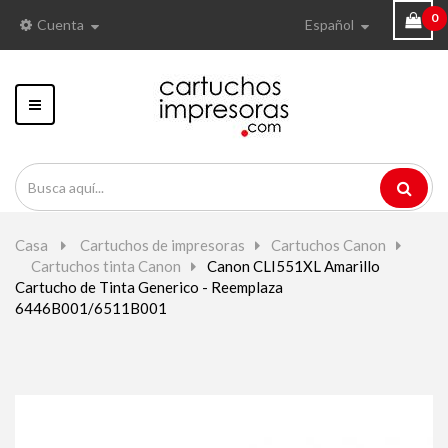
0
Cuenta
Español
Navegación
Toggle
Casa
>
Cartuchos de impresoras
>
Cartuchos Canon
>
Cartuchos tinta Canon
>
Canon CLI551XL Amarillo
Cartucho de Tinta Generico - Reemplaza
6446B001/6511B001