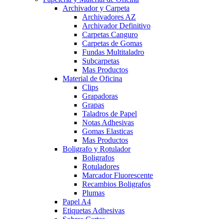
Archivador y Carpeta
Archivadores AZ
Archivador Definitivo
Carpetas Canguro
Carpetas de Gomas
Fundas Multitaladro
Subcarpetas
Mas Productos
Material de Oficina
Clips
Grapadoras
Grapas
Taladros de Papel
Notas Adhesivas
Gomas Elasticas
Mas Productos
Boligrafo y Rotulador
Boligrafos
Rotuladores
Marcador Fluorescente
Recambios Boligrafos
Plumas
Papel A4
Etiquetas Adhesivas