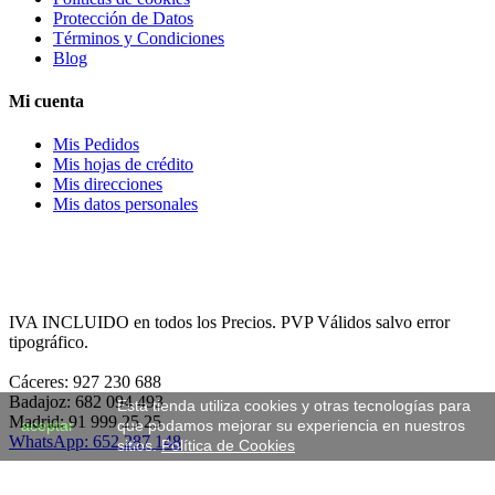
Políticas de cookies
Protección de Datos
Términos y Condiciones
Blog
Mi cuenta
Mis Pedidos
Mis hojas de crédito
Mis direcciones
Mis datos personales
IVA INCLUIDO en todos los Precios. PVP Válidos salvo error
tipográfico.
Cáceres: 927 230 688
Esta tienda utiliza cookies y otras tecnologías para
Badajoz: 682 094 493
aceptar
que podamos mejorar su experiencia en nuestros
Madrid: 91 999 25 25
sitios.
Política de Cookies
WhatsApp: 652 287 148