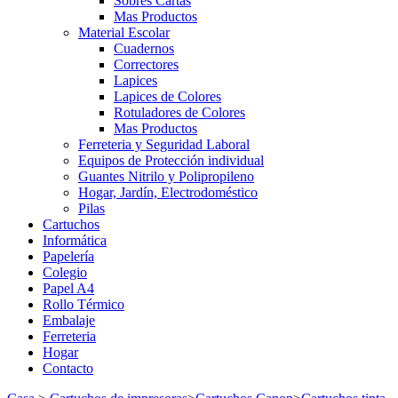
Sobres Cartas
Mas Productos
Material Escolar
Cuadernos
Correctores
Lapices
Lapices de Colores
Rotuladores de Colores
Mas Productos
Ferreteria y Seguridad Laboral
Equipos de Protección individual
Guantes Nitrilo y Polipropileno
Hogar, Jardín, Electrodoméstico
Pilas
Cartuchos
Informática
Papelería
Colegio
Papel A4
Rollo Térmico
Embalaje
Ferreteria
Hogar
Contacto