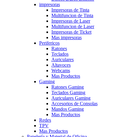
impresoras
Impresoras de Tinta
Multifuncion de Tinta
Impresoras de Laser
Multifuncion de Laser
Impresoras de Ticket
Mas impresoras
Perifericos
Ratones
Teclados
Auriculares
Altavoces
Webcams
Mas Productos
Gaming
Ratones Gaming
Teclados Gaming
Auriculares Gaming
Accesorios de Consolas
Mandos Gaming
Mas Productos
Redes
TPV
Mas Productos
Papelería y Material de Oficina