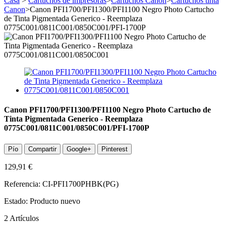
Casa
>
Cartuchos de impresoras
>
Cartuchos Canon
>
Cartuchos tinta
Canon
>
Canon PFI1700/PFI1300/PFI1100 Negro Photo Cartucho
de Tinta Pigmentada Generico - Reemplaza
0775C001/0811C001/0850C001/PFI-1700P
Canon PFI1700/PFI1300/PFI1100 Negro Photo Cartucho de
Tinta Pigmentada Generico - Reemplaza
0775C001/0811C001/0850C001/PFI-1700P
Pío
Compartir
Google+
Pinterest
129,91 €
Referencia:
CI-PFI1700PHBK(PG)
Estado:
Producto nuevo
2
Artículos