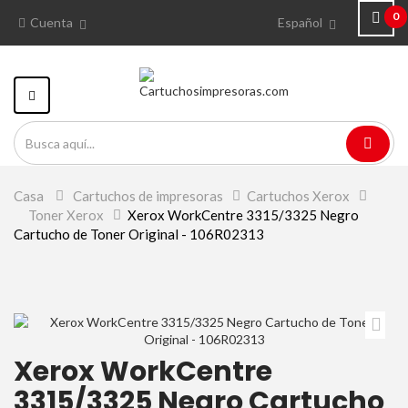
0
Cuenta
Español
Navegación
Toggle
Casa
>
Cartuchos de impresoras
>
Cartuchos Xerox
>
Toner Xerox
>
Xerox WorkCentre 3315/3325 Negro
Cartucho de Toner Original - 106R02313
Xerox WorkCentre
3315/3325 Negro Cartucho