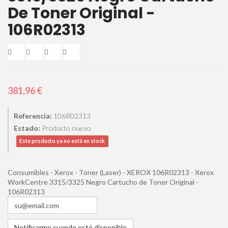
De Toner Original -
106R02313
381,96 €
Referencia:
106R02313
Estado:
Producto nuevo
Este producto ya no está en stock
Consumibles - Xerox - Toner (Laser) - XEROX 106R02313 - Xerox
WorkCentre 3315/3325 Negro Cartucho de Toner Original -
106R02313
Notificarme cuando esté disponible