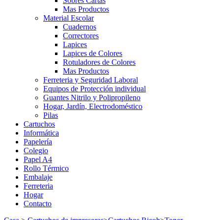
Sobres Cartas
Mas Productos
Material Escolar
Cuadernos
Correctores
Lapices
Lapices de Colores
Rotuladores de Colores
Mas Productos
Ferreteria y Seguridad Laboral
Equipos de Protección individual
Guantes Nitrilo y Polipropileno
Hogar, Jardín, Electrodoméstico
Pilas
Cartuchos
Informática
Papelería
Colegio
Papel A4
Rollo Térmico
Embalaje
Ferreteria
Hogar
Contacto