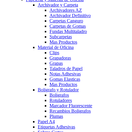
Archivador y Carpeta
Archivadores AZ
Archivador Definitivo
Carpetas Canguro
Carpetas de Gomas
Fundas Multitaladro
Subcarpetas
Mas Productos
Material de Oficina
Clips
Grapadoras
Grapas
Taladros de Papel
Notas Adhesivas
Gomas Elasticas
Mas Productos
Boligrafo y Rotulador
Boligrafos
Rotuladores
Marcador Fluorescente
Recambios Boligrafos
Plumas
Papel A4
Etiquetas Adhesivas