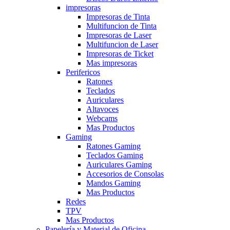
impresoras
Impresoras de Tinta
Multifuncion de Tinta
Impresoras de Laser
Multifuncion de Laser
Impresoras de Ticket
Mas impresoras
Perifericos
Ratones
Teclados
Auriculares
Altavoces
Webcams
Mas Productos
Gaming
Ratones Gaming
Teclados Gaming
Auriculares Gaming
Accesorios de Consolas
Mandos Gaming
Mas Productos
Redes
TPV
Mas Productos
Papelería y Material de Oficina