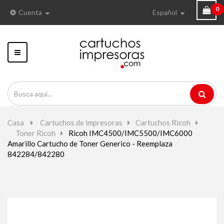
0
Cuenta
Español
Navegación
Toggle
Casa
>
Cartuchos de impresoras
>
Cartuchos Ricoh
>
Toner Ricoh
>
Ricoh IMC4500/IMC5500/IMC6000
Amarillo Cartucho de Toner Generico - Reemplaza
842284/842280