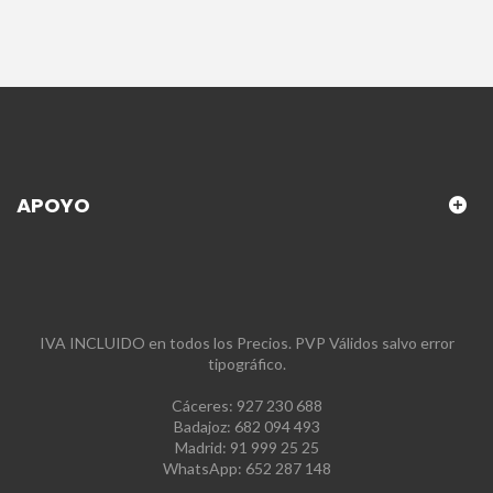
APOYO
IVA INCLUIDO en todos los Precios. PVP Válidos salvo error
tipográfico.
Cáceres: 927 230 688
Badajoz: 682 094 493
Madrid: 91 999 25 25
WhatsApp: 652 287 148