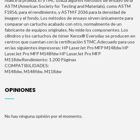
realice la prueba. El STMC utiliza algunos métodos de ensayo de la
ASTM (American Society for Testing and Materials), como ASTM
F1856, para el rendimiento, y ASTM F 2036 para la densidad de
imagen y el fondo. Los métodos de ensayo sirven únicamente para
comparar un cartucho acabado con otro, normalmente de un
fabricante de equipos originales. No mide los componentes. Los
cilindros y los cartuchos de tóner Xerox® Everyday se producen en
centros que cuentan con la certificación STMC.Adecuado para uso
en las siguientes impresoras: HP LaserJet Pro MFP M148dw HP
LaserJet Pro MFP M148fdw HP LaserJet Pro MFP
M118dwRendimiento: 1.200 Páginas
COMPATIBILIDADES:
M148dw, M148fdw, M118dw
OPINIONES
No hay ninguna opinión por el momento.