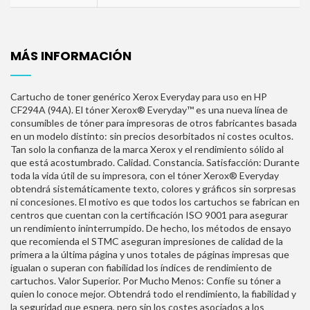
MÁS INFORMACIÓN
Cartucho de toner genérico Xerox Everyday para uso en HP
CF294A (94A). El tóner Xerox® Everyday™ es una nueva línea de
consumibles de tóner para impresoras de otros fabricantes basada
en un modelo distinto: sin precios desorbitados ni costes ocultos.
Tan solo la confianza de la marca Xerox y el rendimiento sólido al
que está acostumbrado. Calidad. Constancia. Satisfacción: Durante
toda la vida útil de su impresora, con el tóner Xerox® Everyday
obtendrá sistemáticamente texto, colores y gráficos sin sorpresas
ni concesiones. El motivo es que todos los cartuchos se fabrican en
centros que cuentan con la certificación ISO 9001 para asegurar
un rendimiento ininterrumpido. De hecho, los métodos de ensayo
que recomienda el STMC aseguran impresiones de calidad de la
primera a la última página y unos totales de páginas impresas que
igualan o superan con fiabilidad los índices de rendimiento de
cartuchos. Valor Superior. Por Mucho Menos: Confíe su tóner a
quien lo conoce mejor. Obtendrá todo el rendimiento, la fiabilidad y
la seguridad que espera, pero sin los costes asociados a los