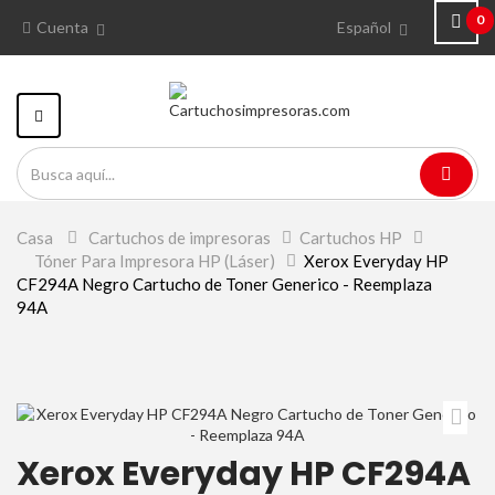
0
Cuenta
Español
Navegación
Toggle
Casa
>
Cartuchos de impresoras
>
Cartuchos HP
>
Tóner Para Impresora HP (Láser)
>
Xerox Everyday HP
CF294A Negro Cartucho de Toner Generico - Reemplaza
94A
Xerox Everyday HP CF294A