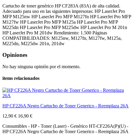
Cartucho de toner genérico HP CF283A (83A) de alta calidad.
Adecuado para uso en las siguientes impresoras: HP LaserJet Pro
MFP M125nw HP LaserJet Pro MFP M127fn HP LaserJet Pro MFP
M127fw HP LaserJet Pro MFP M125a HP LaserJet Pro MFP
M225dn HP LaserJet Pro MFP M225dw HP LaserJet Pro M 201n
HP LaserJet Pro M 201dw Rendimiento: 1.500 Páginas
COMPATIBILIDADES: M125nw, M127fn, M127fw, M125a,
M225dn, M225dw 201n, 201dw
Opiniones
No hay ninguna opinión por el momento.
items relacionados
HP CF226A Negro Cartucho de Toner Generico - Reemplaza 26A
12,90 €
16,90 €
Consumibles - HP - Toner (Laser) - Genérico HT-CF226A(P)(U) -
HP CF226A Negro Cartucho de Toner Generico - Reemplaza 26A