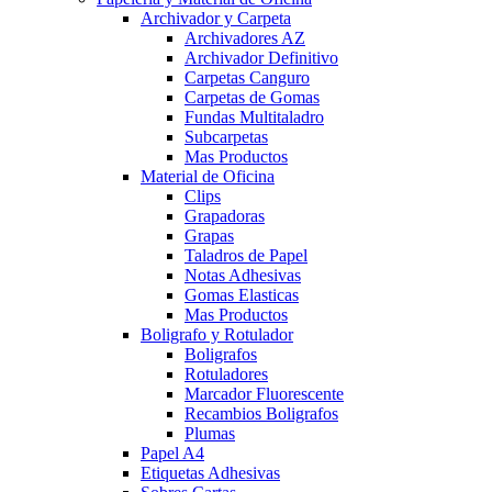
Archivador y Carpeta
Archivadores AZ
Archivador Definitivo
Carpetas Canguro
Carpetas de Gomas
Fundas Multitaladro
Subcarpetas
Mas Productos
Material de Oficina
Clips
Grapadoras
Grapas
Taladros de Papel
Notas Adhesivas
Gomas Elasticas
Mas Productos
Boligrafo y Rotulador
Boligrafos
Rotuladores
Marcador Fluorescente
Recambios Boligrafos
Plumas
Papel A4
Etiquetas Adhesivas