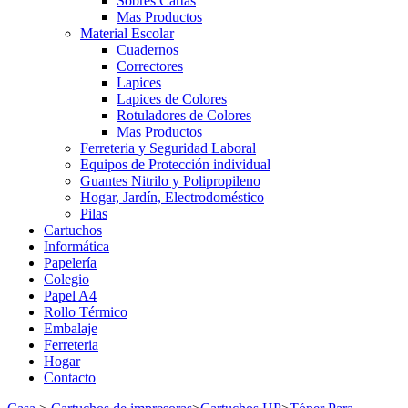
Sobres Cartas
Mas Productos
Material Escolar
Cuadernos
Correctores
Lapices
Lapices de Colores
Rotuladores de Colores
Mas Productos
Ferreteria y Seguridad Laboral
Equipos de Protección individual
Guantes Nitrilo y Polipropileno
Hogar, Jardín, Electrodoméstico
Pilas
Cartuchos
Informática
Papelería
Colegio
Papel A4
Rollo Térmico
Embalaje
Ferreteria
Hogar
Contacto