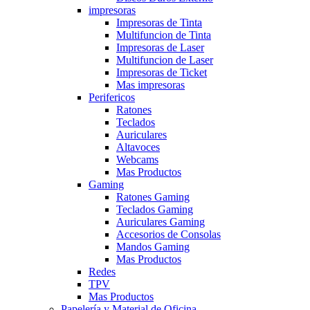
impresoras
Impresoras de Tinta
Multifuncion de Tinta
Impresoras de Laser
Multifuncion de Laser
Impresoras de Ticket
Mas impresoras
Perifericos
Ratones
Teclados
Auriculares
Altavoces
Webcams
Mas Productos
Gaming
Ratones Gaming
Teclados Gaming
Auriculares Gaming
Accesorios de Consolas
Mandos Gaming
Mas Productos
Redes
TPV
Mas Productos
Papelería y Material de Oficina