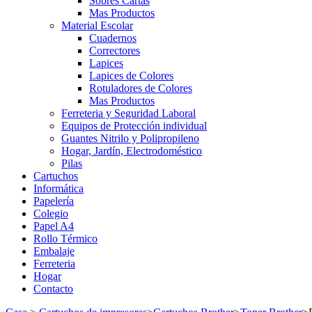
Sobres Cartas
Mas Productos
Material Escolar
Cuadernos
Correctores
Lapices
Lapices de Colores
Rotuladores de Colores
Mas Productos
Ferreteria y Seguridad Laboral
Equipos de Protección individual
Guantes Nitrilo y Polipropileno
Hogar, Jardín, Electrodoméstico
Pilas
Cartuchos
Informática
Papelería
Colegio
Papel A4
Rollo Térmico
Embalaje
Ferreteria
Hogar
Contacto