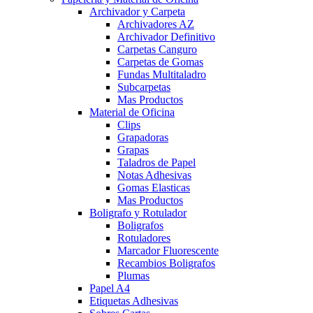
Archivador y Carpeta
Archivadores AZ
Archivador Definitivo
Carpetas Canguro
Carpetas de Gomas
Fundas Multitaladro
Subcarpetas
Mas Productos
Material de Oficina
Clips
Grapadoras
Grapas
Taladros de Papel
Notas Adhesivas
Gomas Elasticas
Mas Productos
Boligrafo y Rotulador
Boligrafos
Rotuladores
Marcador Fluorescente
Recambios Boligrafos
Plumas
Papel A4
Etiquetas Adhesivas