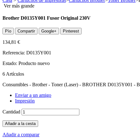
Casa
>
Cartuchos de impresoras
>
Cartuchos Brother
>
Toner Brother
>
Ver más grande
Brother D0135Y001 Fusor Original 230V
Pío
Compartir
Google+
Pinterest
134,81 €
Referencia:
D0135Y001
Estado:
Producto nuevo
6
Artículos
Consumibles - Brother - Toner (Laser) - BROTHER D0135Y001 - B
Enviar a un amigo
Impresión
Cantidad
Añadir a la cesta
Añadir a comparar