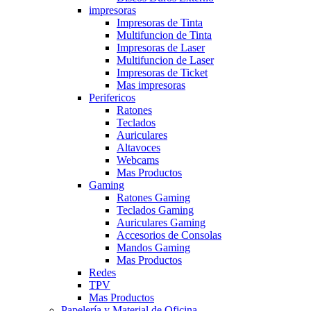
impresoras
Impresoras de Tinta
Multifuncion de Tinta
Impresoras de Laser
Multifuncion de Laser
Impresoras de Ticket
Mas impresoras
Perifericos
Ratones
Teclados
Auriculares
Altavoces
Webcams
Mas Productos
Gaming
Ratones Gaming
Teclados Gaming
Auriculares Gaming
Accesorios de Consolas
Mandos Gaming
Mas Productos
Redes
TPV
Mas Productos
Papelería y Material de Oficina