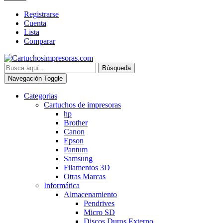
Registrarse
Cuenta
Lista
Comparar
Búsqueda
Navegación Toggle
Categorias
Cartuchos de impresoras
hp
Brother
Canon
Epson
Pantum
Samsung
Filamentos 3D
Otras Marcas
Informática
Almacenamiento
Pendrives
Micro SD
Discos Duros Externo