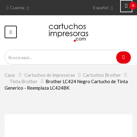
0
Cuenta
Español
Navegación
Toggle
Casa
>
Cartuchos de impresoras
>
Cartuchos Brother
>
Tinta Brother
>
Brother LC424 Negro Cartucho de Tinta
Generico - Reemplaza LC424BK