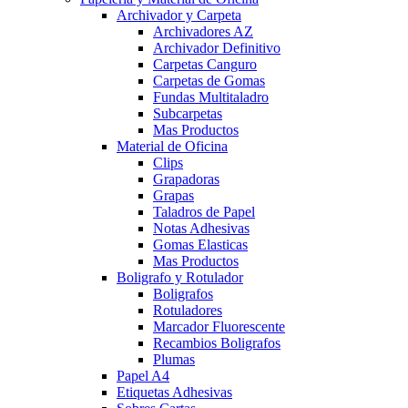
Archivador y Carpeta
Archivadores AZ
Archivador Definitivo
Carpetas Canguro
Carpetas de Gomas
Fundas Multitaladro
Subcarpetas
Mas Productos
Material de Oficina
Clips
Grapadoras
Grapas
Taladros de Papel
Notas Adhesivas
Gomas Elasticas
Mas Productos
Boligrafo y Rotulador
Boligrafos
Rotuladores
Marcador Fluorescente
Recambios Boligrafos
Plumas
Papel A4
Etiquetas Adhesivas