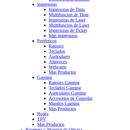
impresoras
Impresoras de Tinta
Multifuncion de Tinta
Impresoras de Laser
Multifuncion de Laser
Impresoras de Ticket
Mas impresoras
Perifericos
Ratones
Teclados
Auriculares
Altavoces
Webcams
Mas Productos
Gaming
Ratones Gaming
Teclados Gaming
Auriculares Gaming
Accesorios de Consolas
Mandos Gaming
Mas Productos
Redes
TPV
Mas Productos
Papelería y Material de Oficina