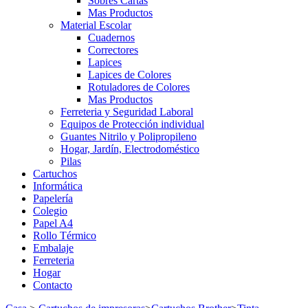
Sobres Cartas
Mas Productos
Material Escolar
Cuadernos
Correctores
Lapices
Lapices de Colores
Rotuladores de Colores
Mas Productos
Ferreteria y Seguridad Laboral
Equipos de Protección individual
Guantes Nitrilo y Polipropileno
Hogar, Jardín, Electrodoméstico
Pilas
Cartuchos
Informática
Papelería
Colegio
Papel A4
Rollo Térmico
Embalaje
Ferreteria
Hogar
Contacto