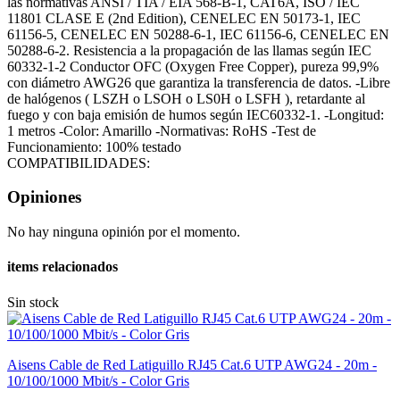
las normativas ANSI / TIA / EIA 568-B-1, CAT6A, ISO / IEC
11801 CLASE E (2nd Edition), CENELEC EN 50173-1, IEC
61156-5, CENELEC EN 50288-6-1, IEC 61156-6, CENELEC EN
50288-6-2. Resistencia a la propagación de las llamas según IEC
60332-1-2 Conductor OFC (Oxygen Free Copper), pureza 99,9%
con diámetro AWG26 que garantiza la transferencia de datos. -Libre
de halógenos ( LSZH o LSOH o LS0H o LSFH ), retardante al
fuego y con baja emisión de humos según IEC60332-1. -Longitud:
1 metros -Color: Amarillo -Normativas: RoHS -Test de
Funcionamiento: 100% testado
COMPATIBILIDADES:
Opiniones
No hay ninguna opinión por el momento.
items relacionados
Sin stock
Aisens Cable de Red Latiguillo RJ45 Cat.6 UTP AWG24 - 20m -
10/100/1000 Mbit/s - Color Gris