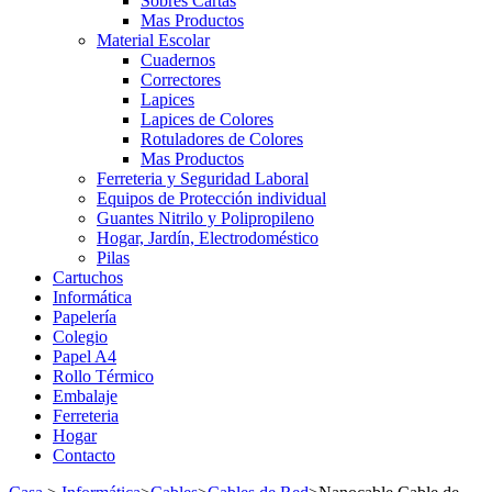
Sobres Cartas
Mas Productos
Material Escolar
Cuadernos
Correctores
Lapices
Lapices de Colores
Rotuladores de Colores
Mas Productos
Ferreteria y Seguridad Laboral
Equipos de Protección individual
Guantes Nitrilo y Polipropileno
Hogar, Jardín, Electrodoméstico
Pilas
Cartuchos
Informática
Papelería
Colegio
Papel A4
Rollo Térmico
Embalaje
Ferreteria
Hogar
Contacto