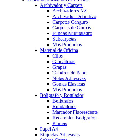
Archivador y Carpeta
Archivadores AZ
Archivador Definitivo
Carpetas Canguro
Carpetas de Gomas
Fundas Multitaladro
Subcarpetas
Mas Productos
Material de Oficina
Clips
Grapadoras
Grapas
Taladros de Papel
Notas Adhesivas
Gomas Elasticas
Mas Productos
Boligrafo y Rotulador
Boligrafos
Rotuladores
Marcador Fluorescente
Recambios Boligrafos
Plumas
Papel A4
Etiquetas Adhesivas