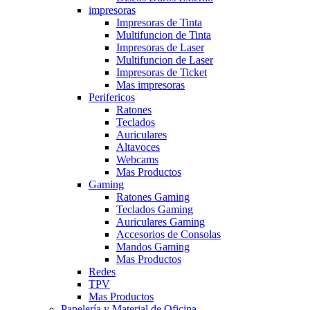
impresoras
Impresoras de Tinta
Multifuncion de Tinta
Impresoras de Laser
Multifuncion de Laser
Impresoras de Ticket
Mas impresoras
Perifericos
Ratones
Teclados
Auriculares
Altavoces
Webcams
Mas Productos
Gaming
Ratones Gaming
Teclados Gaming
Auriculares Gaming
Accesorios de Consolas
Mandos Gaming
Mas Productos
Redes
TPV
Mas Productos
Papelería y Material de Oficina