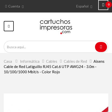
0
Cuenta
Español
Navegación
Toggle
Casa
>
Informática
>
Cables
>
Cables de Red
>
Aisens
Cable de Red Latiguillo RJ45 Cat.6 UTP AWG24 - 3.0m -
10/100/1000 Mbit/s - Color Rojo