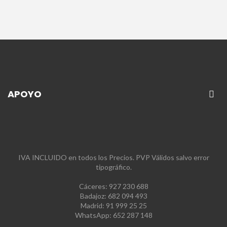
APOYO
IVA INCLUIDO en todos los Precios. PVP Válidos salvo error
tipográfico.
Cáceres: 927 230 688
Badajoz: 682 094 493
Madrid: 91 999 25 25
WhatsApp: 652 287 148