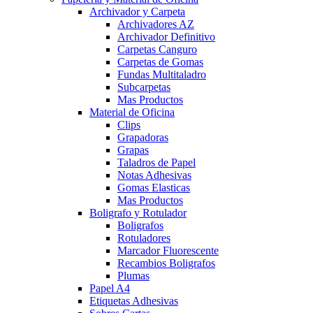
Archivador y Carpeta
Archivadores AZ
Archivador Definitivo
Carpetas Canguro
Carpetas de Gomas
Fundas Multitaladro
Subcarpetas
Mas Productos
Material de Oficina
Clips
Grapadoras
Grapas
Taladros de Papel
Notas Adhesivas
Gomas Elasticas
Mas Productos
Boligrafo y Rotulador
Boligrafos
Rotuladores
Marcador Fluorescente
Recambios Boligrafos
Plumas
Papel A4
Etiquetas Adhesivas