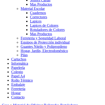
Sobres Cartas
Mas Productos
Material Escolar
Cuadernos
Correctores
Lapices
Lapices de Colores
Rotuladores de Colores
Mas Productos
Ferreteria y Seguridad Laboral
Equipos de Protección individual
Guantes Nitrilo y Polipropileno
Hogar, Jardín, Electrodoméstico
Pilas
Cartuchos
Informática
Papelería
Colegio
Papel A4
Rollo Térmico
Embalaje
Ferreteria
Hogar
Contacto