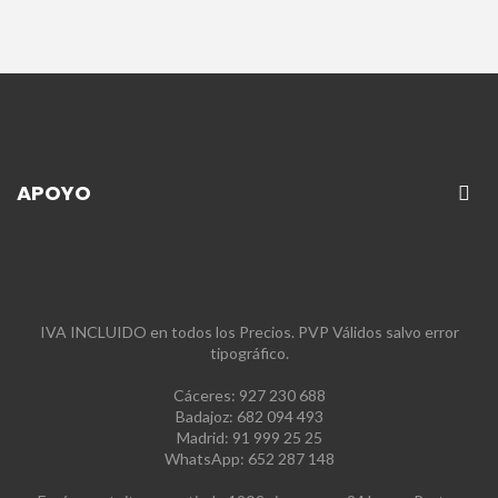
APOYO
IVA INCLUIDO en todos los Precios. PVP Válidos salvo error
tipográfico.
Cáceres: 927 230 688
Badajoz: 682 094 493
Madrid: 91 999 25 25
WhatsApp: 652 287 148