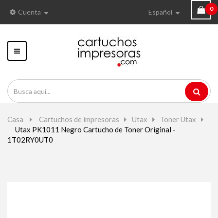
0
Cuenta
Español
Navegación
Toggle
Casa
>
Cartuchos de impresoras
>
Utax
>
Toner Utax
>
Utax PK1011 Negro Cartucho de Toner Original -
1T02RY0UT0