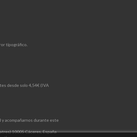
or tipográfico.
rtes desde solo 4,54€ (IVA
ad y acompañarnos durante este
Fratres) 10005 Cáceres, España