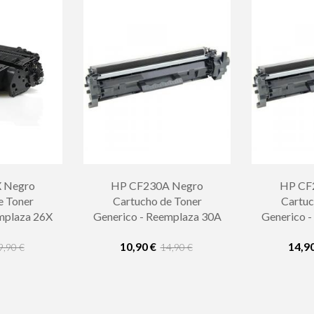
 Negro
HP CF230A Negro
HP CF
e Toner
Cartucho de Toner
Cartuc
mplaza 26X
Generico - Reemplaza 30A
Generico 
10,90 €
14,9
9,90 €
14,90 €