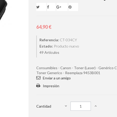
64,90 €
Referencia:
CT-034CY
Estado:
Producto nuevo
Artículos
49
Consumibles - Canon - Toner (Laser) - Genérico
Toner Generico - Reemplaza 9453B001
Enviar a un amigo
Impresión
Cantidad