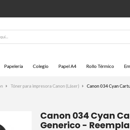
Papelería
Colegio
Papel A4
Rollo Térmico
Em
on
>
Tóner para impresora Canon (Láser)
>
Canon 034 Cyan Cartu
Canon 034 Cyan Ca
Generico - Reempla