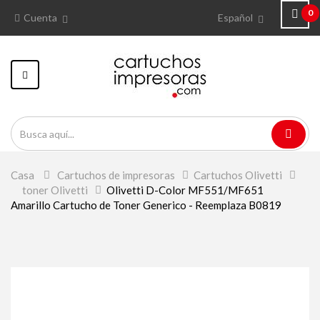
0
Cuenta
Español
Navegación
Toggle
Casa
>
Cartuchos de impresoras
>
Cartuchos Olivetti
>
toner Olivetti
>
Olivetti D-Color MF551/MF651
Amarillo Cartucho de Toner Generico - Reemplaza B0819