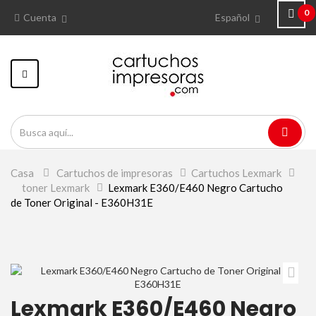
0
Cuenta
Español
Navegación
Toggle
Casa
>
Cartuchos de impresoras
>
Cartuchos Lexmark
>
toner Lexmark
>
Lexmark E360/E460 Negro Cartucho
de Toner Original - E360H31E
Lexmark E360/E460 Negro