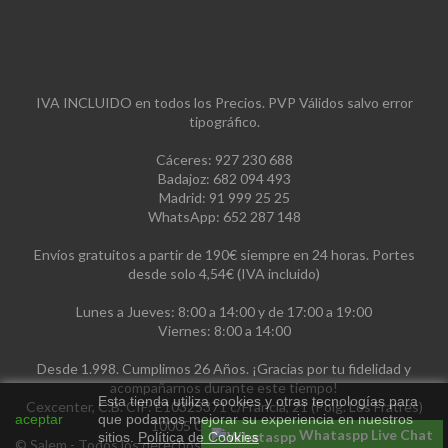
IVA INCLUIDO en todos los Precios. PVP Válidos salvo error
tipográfico.
Cáceres: 927 230 688
Badajoz: 682 094 493
Madrid: 91 999 25 25
WhatsApp: 652 287 148
Envíos gratuitos a partir de 190€ siempre en 24 horas. Portes
desde solo 4,54€ (IVA incluido)
Lunes a Jueves: 8:00 a 14:00 y de 17:00 a 19:00
Viernes: 8:00 a 14:00
Desde 1.998. Cumplimos 26 Años. ¡Gracias por tu fidelidad y
acompañarnos durante este tiempo!
Esta tienda utiliza cookies y otras tecnologías para
Cexcenter, C.B. CIF: E10325371 c/Francia, 21 (Polg. Los Fratres)
aceptar
que podamos mejorar su experiencia en nuestros
10005 Cáceres, España
Whataspp Live Chat
sitios.
Política de Cookies
© Salem - Todos los derechos reservados. Diseñado por Leotheme.