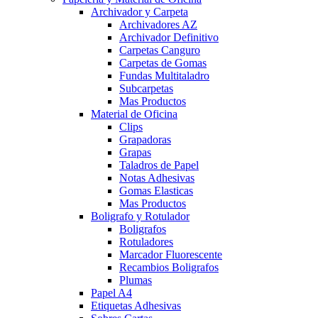
Archivador y Carpeta
Archivadores AZ
Archivador Definitivo
Carpetas Canguro
Carpetas de Gomas
Fundas Multitaladro
Subcarpetas
Mas Productos
Material de Oficina
Clips
Grapadoras
Grapas
Taladros de Papel
Notas Adhesivas
Gomas Elasticas
Mas Productos
Boligrafo y Rotulador
Boligrafos
Rotuladores
Marcador Fluorescente
Recambios Boligrafos
Plumas
Papel A4
Etiquetas Adhesivas