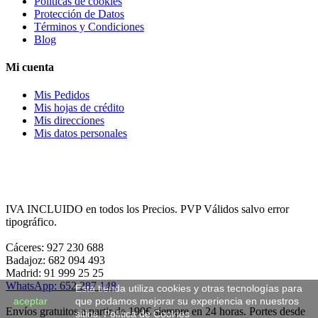
Políticas de cookies
Protección de Datos
Términos y Condiciones
Blog
Mi cuenta
Mis Pedidos
Mis hojas de crédito
Mis direcciones
Mis datos personales
IVA INCLUIDO en todos los Precios. PVP Válidos salvo error
tipográfico.
Cáceres: 927 230 688
Badajoz: 682 094 493
Madrid: 91 999 25 25
WhatsApp: 652 287 148
Esta tienda utiliza cookies y otras tecnologías para
aceptar
que podamos mejorar su experiencia en nuestros
Envíos gratuitos a partir de 190€ siempre en 24 horas. Portes desde
sitios.
Política de Cookies