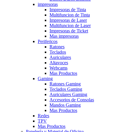
impresoras
Impresoras de Tinta
Multifuncion de Tinta
Impresoras de Laser
Multifuncion de Laser
Impresoras de Ticket
Mas impresoras
Perifericos
Ratones
Teclados
Auriculares
Altavoces
Webcams
Mas Productos
Gaming
Ratones Gaming
Teclados Gaming
Auriculares Gaming
Accesorios de Consolas
Mandos Gaming
Mas Productos
Redes
TPV
Mas Productos
Papelería y Material de Oficina