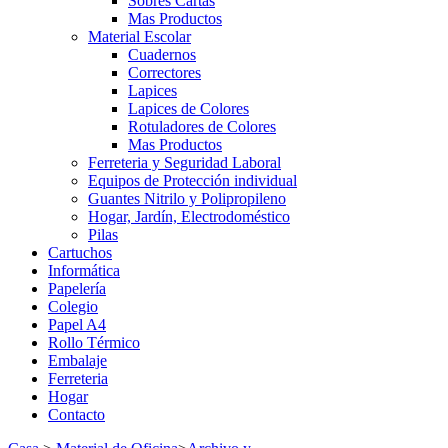
Sobres Cartas
Mas Productos
Material Escolar
Cuadernos
Correctores
Lapices
Lapices de Colores
Rotuladores de Colores
Mas Productos
Ferreteria y Seguridad Laboral
Equipos de Protección individual
Guantes Nitrilo y Polipropileno
Hogar, Jardín, Electrodoméstico
Pilas
Cartuchos
Informática
Papelería
Colegio
Papel A4
Rollo Térmico
Embalaje
Ferreteria
Hogar
Contacto