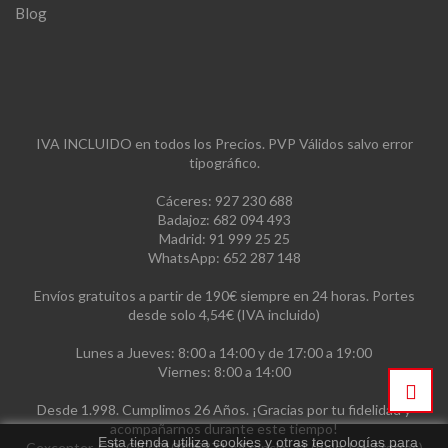
Blog
IVA INCLUIDO en todos los Precios. PVP Válidos salvo error
tipográfico.
Cáceres: 927 230 688
Badajoz: 682 094 493
Madrid: 91 999 25 25
WhatsApp: 652 287 148
Envíos gratuitos a partir de 190€ siempre en 24 horas. Portes
desde solo 4,54€ (IVA incluido)
Lunes a Jueves: 8:00 a 14:00 y de 17:00 a 19:00
Viernes: 8:00 a 14:00
Desde 1.998. Cumplimos 26 Años. ¡Gracias por tu fidelidad y
acompañarnos durante este tiempo!
Esta tienda utiliza cookies y otras tecnologías para
Cexcenter, C.B. CIF: E10325371 c/Francia, 21 (Polg. Los Fratres)