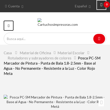
0
Cuenta
Español
Navegación
Toggle
Casa
>
Material de Oficina
>
Material Escolar
>
Rotuladores y subrayadores de colores
>
Posca PC-5M
Marcador de Pintura - Punta de Bala 1.8-2.5mm - Base al
Agua - No Permanente - Resistente a la Luz - Color Rojo
Meta