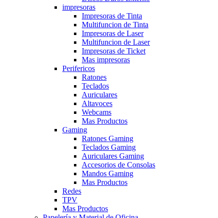
impresoras
Impresoras de Tinta
Multifuncion de Tinta
Impresoras de Laser
Multifuncion de Laser
Impresoras de Ticket
Mas impresoras
Perifericos
Ratones
Teclados
Auriculares
Altavoces
Webcams
Mas Productos
Gaming
Ratones Gaming
Teclados Gaming
Auriculares Gaming
Accesorios de Consolas
Mandos Gaming
Mas Productos
Redes
TPV
Mas Productos
Papelería y Material de Oficina