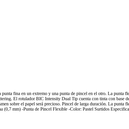
unta fina en un extremo y una punta de pincel en el otro. La punta flexib
ettering. El rotulador BIC Intensity Dual Tip cuenta con tinta con base d
smen sobre el papel será precioso. Pincel de larga duración. La punta flex
Fina (0,7 mm) -Punta de Pincel Flexible -Color: Pastel Surtidos Especifi