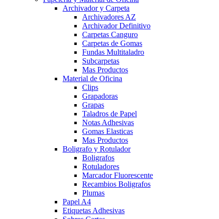
Archivador y Carpeta
Archivadores AZ
Archivador Definitivo
Carpetas Canguro
Carpetas de Gomas
Fundas Multitaladro
Subcarpetas
Mas Productos
Material de Oficina
Clips
Grapadoras
Grapas
Taladros de Papel
Notas Adhesivas
Gomas Elasticas
Mas Productos
Boligrafo y Rotulador
Boligrafos
Rotuladores
Marcador Fluorescente
Recambios Boligrafos
Plumas
Papel A4
Etiquetas Adhesivas