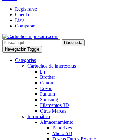
Registrarse
Cuenta
Lista
Comparar
Búsqueda
Navegación Toggle
Categorias
Cartuchos de impresoras
hp
Brother
Canon
Epson
Pantum
Samsung
Filamentos 3D
Otras Marcas
Informática
Almacenamiento
Pendrives
Micro SD
Discos Duros Externo