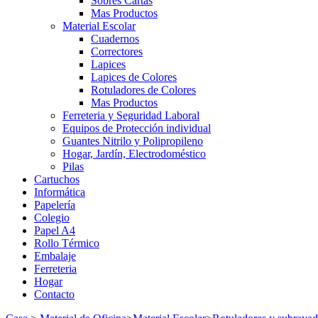
Sobres Cartas
Mas Productos
Material Escolar
Cuadernos
Correctores
Lapices
Lapices de Colores
Rotuladores de Colores
Mas Productos
Ferreteria y Seguridad Laboral
Equipos de Protección individual
Guantes Nitrilo y Polipropileno
Hogar, Jardín, Electrodoméstico
Pilas
Cartuchos
Informática
Papelería
Colegio
Papel A4
Rollo Térmico
Embalaje
Ferreteria
Hogar
Contacto