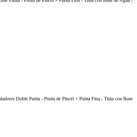
oble Punta - Punta de Pincel + Punta Fina - Tinta con Base de Agua -
tuladores Doble Punta - Punta de Pincel + Punta Fina - Tinta con Base