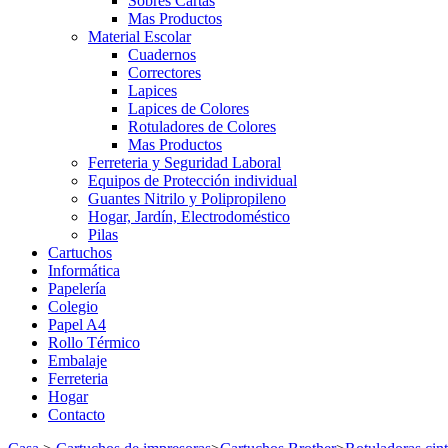
Sobres Cartas
Mas Productos
Material Escolar
Cuadernos
Correctores
Lapices
Lapices de Colores
Rotuladores de Colores
Mas Productos
Ferreteria y Seguridad Laboral
Equipos de Protección individual
Guantes Nitrilo y Polipropileno
Hogar, Jardín, Electrodoméstico
Pilas
Cartuchos
Informática
Papelería
Colegio
Papel A4
Rollo Térmico
Embalaje
Ferreteria
Hogar
Contacto