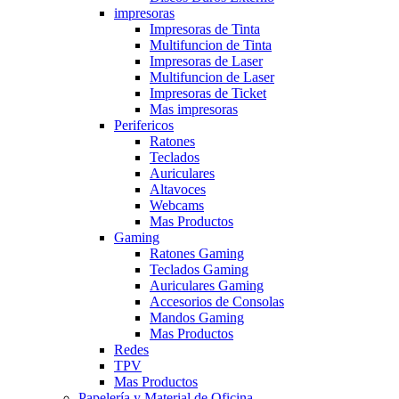
impresoras
Impresoras de Tinta
Multifuncion de Tinta
Impresoras de Laser
Multifuncion de Laser
Impresoras de Ticket
Mas impresoras
Perifericos
Ratones
Teclados
Auriculares
Altavoces
Webcams
Mas Productos
Gaming
Ratones Gaming
Teclados Gaming
Auriculares Gaming
Accesorios de Consolas
Mandos Gaming
Mas Productos
Redes
TPV
Mas Productos
Papelería y Material de Oficina