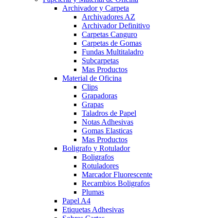
Archivador y Carpeta
Archivadores AZ
Archivador Definitivo
Carpetas Canguro
Carpetas de Gomas
Fundas Multitaladro
Subcarpetas
Mas Productos
Material de Oficina
Clips
Grapadoras
Grapas
Taladros de Papel
Notas Adhesivas
Gomas Elasticas
Mas Productos
Boligrafo y Rotulador
Boligrafos
Rotuladores
Marcador Fluorescente
Recambios Boligrafos
Plumas
Papel A4
Etiquetas Adhesivas