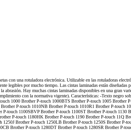
as con una rotuladora electrónica. Utilizable en las rotuladoras elect
amente legibles por mucho tiempo. Las cintas laminadas están diseñadas 
o la abrasión. Hay muchas cintas laminadas disponibles en una gran var
cumplimiento con la normativa vigente). Características: -Texto negro
r P-touch 1000 Brother P-touch 1000BTS Brother P-touch 1005 Brothe
L Brother P-touch 1010NB Brother P-touch 1010R1 Brother P-touch 1
r P-touch 1100SBVP Brother P-touch 1100ST Brother P-touch 1130 Br
Brother P-touch 1180HK Brother P-touch 1190 Brother P-touch 11Q Br
h 1250J Brother P-touch 1250LB Brother P-touch 1250S Brother P-t
80CB Brother P-touch 1280DT Brother P-touch 1280SR Brother P-tou