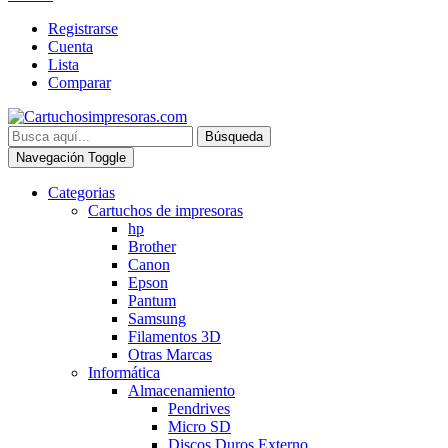
Registrarse
Cuenta
Lista
Comparar
Búsqueda
Navegación Toggle
Categorias
Cartuchos de impresoras
hp
Brother
Canon
Epson
Pantum
Samsung
Filamentos 3D
Otras Marcas
Informática
Almacenamiento
Pendrives
Micro SD
Discos Duros Externo