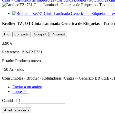
Casa
>
Cartuchos de impresoras
>
Cartuchos Brother
>
Rotuladoras cin
Brother TZe731 Cinta Laminada Generica de Etiquetas - Texto 
Pío
Compartir
Google+
Pinterest
3,90 €
Referencia:
BR-TZE731
Estado:
Producto nuevo
150
Artículos
Consumibles - Brother - Rotuladoras (Cintas) - Genérico BR-TZE731
Enviar a un amigo
Impresión
Cantidad
Añadir a la cesta