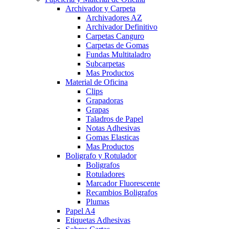
Archivador y Carpeta
Archivadores AZ
Archivador Definitivo
Carpetas Canguro
Carpetas de Gomas
Fundas Multitaladro
Subcarpetas
Mas Productos
Material de Oficina
Clips
Grapadoras
Grapas
Taladros de Papel
Notas Adhesivas
Gomas Elasticas
Mas Productos
Boligrafo y Rotulador
Boligrafos
Rotuladores
Marcador Fluorescente
Recambios Boligrafos
Plumas
Papel A4
Etiquetas Adhesivas