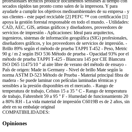
profesionales técnicos producir documentos sensibles al tiempo con
secados rápidos tan pronto como salen de la impresora. Y para
ayudarle a cumplir los objetivos medioambientales de su empresa - y
sus clientes - este papel reciclable [2] PEFC ™ con certificación [1]
apoya la gestión forestal responsable en todo el mundo. - Utilidades:
CAD, AEC, GIS, artistas gráficos y diseñadores, proveedores de
servicios de impresión - Aplicaciones: Ideal para arquitectos,
ingenieros, sistemas de información geográfica (SIG) profesionales,
diseñadores gráficos, y los proveedores de servicios de impresión. -
Brillo 89% según el método de prueba TAPPI T-452 - Peso, Metric
90 g / m 2 según ISO 536 Método de prueba - Opacidad 93% por el
método de prueba TAPPI T-425 - Blancura 145 por CIE Blancura
ISO D65 11475/10 ° al aire libre de verano del método de ensayo -
País de origen: Made in Germany - Nivel de brillo Mate según la
norma ASTM D-523 Método de Prueba - Material principal fibra de
madera - Se puede laminar con películas laminadas térmicas y
sensibles a la presión disponibles en el mercado. - Rango de
temperatura de trabajo, Celsius 15 a 35 ° C - Rango de temperatura
de trabajo, Fahrenheit 59 a 95 ° F - Humedad de funcionamiento 20
a 80% RH - La vida material de impresión C6019B es de 2 años, sin
abrir en su embalaje original
COMPATIBILIDADES:
Opiniones