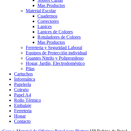
Sobres Cartas
Mas Productos
Material Escolar
Cuadernos
Correctores
Lapices
Lapices de Colores
Rotuladores de Colores
Mas Productos
Ferreteria y Seguridad Laboral
Equipos de Protección individual
Guantes Nitrilo y Polipropileno
Hogar, Jardín, Electrodoméstico
Pilas
Cartuchos
Informática
Papelería
Colegio
Papel A4
Rollo Térmico
Embalaje
Ferreteria
Hogar
Contacto