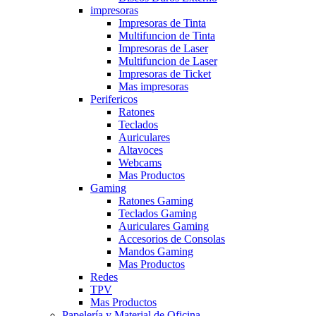
impresoras
Impresoras de Tinta
Multifuncion de Tinta
Impresoras de Laser
Multifuncion de Laser
Impresoras de Ticket
Mas impresoras
Perifericos
Ratones
Teclados
Auriculares
Altavoces
Webcams
Mas Productos
Gaming
Ratones Gaming
Teclados Gaming
Auriculares Gaming
Accesorios de Consolas
Mandos Gaming
Mas Productos
Redes
TPV
Mas Productos
Papelería y Material de Oficina