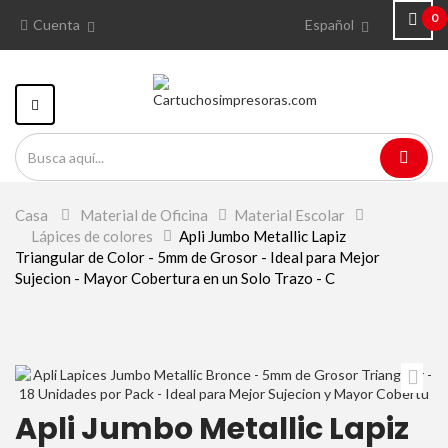
0
Cuenta
Español
Navegación
Toggle
Casa
>
Material de Oficina
>
Material Escolar
>
Lápices de colores
>
Apli Jumbo Metallic Lapiz
Triangular de Color - 5mm de Grosor - Ideal para Mejor
Sujecion - Mayor Cobertura en un Solo Trazo - C
Apli Jumbo Metallic Lapiz