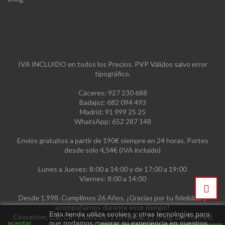
IVA INCLUIDO en todos los Precios. PVP Válidos salvo error
tipográfico.
Cáceres: 927 230 688
Badajoz: 682 094 493
Madrid: 91 999 25 25
WhatsApp: 652 287 148
Envíos gratuitos a partir de 190€ siempre en 24 horas. Portes
desde solo 4,54€ (IVA incluido)
Lunes a Jueves: 8:00 a 14:00 y de 17:00 a 19:00
Viernes: 8:00 a 14:00
Desde 1.998. Cumplimos 26 Años. ¡Gracias por tu fidelidad y
acompañarnos durante este tiempo!
Esta tienda utiliza cookies y otras tecnologías para
Cexcenter, C.B. CIF: E10325371 c/Francia, 21 (Polg. Los Fratres)
aceptar
que podamos mejorar su experiencia en nuestros