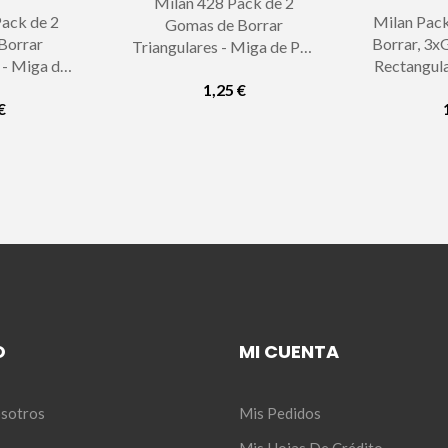
Milan 428 Pack de 2
ack de 2
Milan Pac
Gomas de Borrar
Borrar
Borrar, 3
Triangulares - Miga de Pan
 - Miga de
Rectangul
- Suave Caucho Sintetico -
 Caucho
430 Cuadr
1,25 €
Color Blanco
€
a de Carton
pan - Ca
..
O
MI CUENTA
sotros
Mis Pedidos