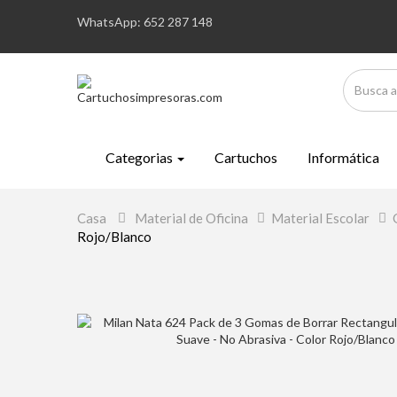
WhatsApp: 652 287 148
Categorias
Cartuchos
Informática
Casa
>
Material de Oficina
>
Material Escolar
>
Rojo/Blanco