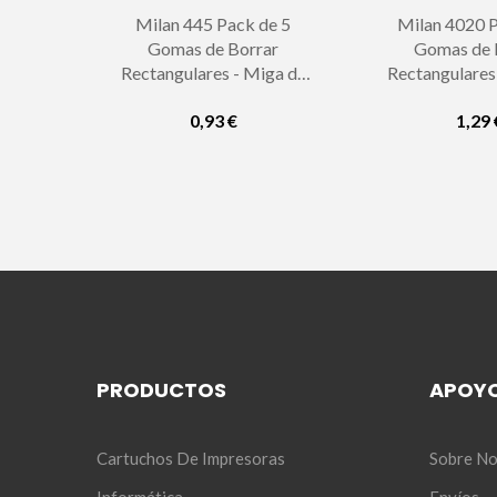
Milan 445 Pack de 5
Milan 4020 P
Gomas de Borrar
Gomas de 
Rectangulares - Miga de
Rectangulares
Pan - Suave Caucho
Pan - Suave
0,93 €
1,29 
Sintetico - Dibujos
Sintetico - Faj
Infantiles -...
Azul -.
PRODUCTOS
APOY
Cartuchos De Impresoras
Sobre No