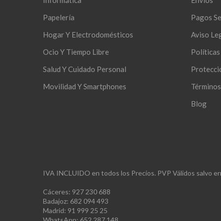
Informática
Envíos
Papelería
Pagos S
Hogar Y Electrodomésticos
Aviso Le
Ocio Y Tiempo Libre
Política
Salud Y Cuidado Personal
Protecci
Movilidad Y Smartphones
Términos
Blog
IVA INCLUIDO en todos los Precios. PVP Válidos salvo err
Cáceres: 927 230 688
Badajoz: 682 094 493
Madrid: 91 999 25 25
WhatsApp: 652 287 148