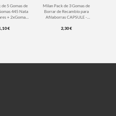
k de 5 Gomas de
Milan Pack de 3 Gomas de
xGomas 445 Nata
Borrar de Recambio para
ares + 2xGomas
Afilaborras CAPSULE -
adas - Miga de
Miga de Pan - Suave -
1,10 €
2,30 €
ucho Suave...
Caucho Sintetico - Color...