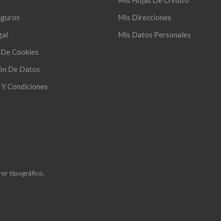
Mis Hojas De Crédito
eguros
Mis Direcciones
gal
Mis Datos Personales
s De Cookies
ón De Datos
 Y Condiciones
or tipográfico.