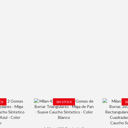
CK
SIN STOCK
S