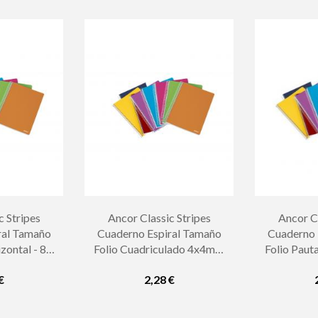
c Stripes
Ancor Classic Stripes
Ancor Cl
ral Tamaño
Cuaderno Espiral Tamaño
Cuaderno 
zontal - 80
Folio Cuadriculado 4x4mm
Folio Paut
 Tapa de
- 80 Hojas 90gr - Tapa de
80 Hojas 
€
2,28 €
lores...
Plastico - Colores...
Plastic