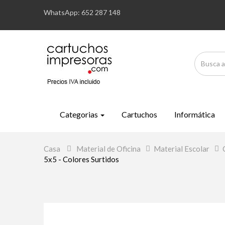
WhatsApp: 652 287 148
Categorias
Cartuchos
Informática
Casa
>
Material de Oficina
>
Material Escolar
>
5x5 - Colores Surtidos