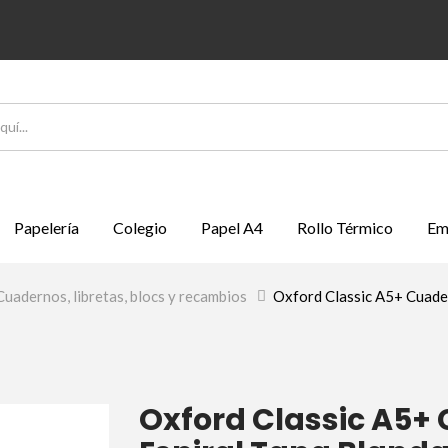
Papelería
Colegio
Papel A4
Rollo Térmico
Em
Cuadernos, libretas, blocs y recambios
>
Oxford Classic A5+ Cuader
Oxford Classic A5+