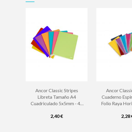
Ancor Classic Stripes
Ancor Classi
Libreta Tamaño A4
Cuaderno Espi
Cuadriculado 5x5mm - 48
Folio Raya Hori
Hojas 90gr - Tapa
Hojas 90gr -
2,40 €
2,28 
Polipropileno - Colores
Plastico - Co
Surtidos