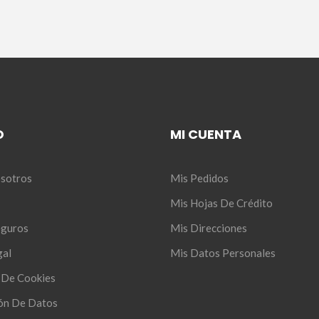
O
MI CUENTA
sotros
Mis Pedidos
Mis Hojas De Crédito
eguros
Mis Direcciones
gal
Mis Datos Personales
s De Cookies
ón De Datos