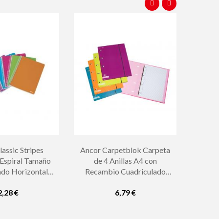
assic Stripes
Ancor Carpetblok Carpeta
Espiral Tamaño
de 4 Anillas A4 con
ado Horizontal -
Recambio Cuadriculado
90gr - Tapa de
4x4mm - Cierre con Goma -
2,28 €
6,79 €
o - Colores...
Colores Surtidos