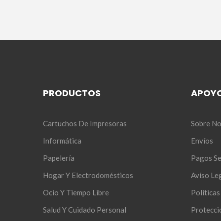
PRODUCTOS
APOY
Cartuchos De Impresoras
Sobre No
Informática
Envíos
Papelería
Pagos S
Hogar Y Electrodomésticos
Aviso Le
Ocio Y Tiempo Libre
Política
Salud Y Cuidado Personal
Protecci