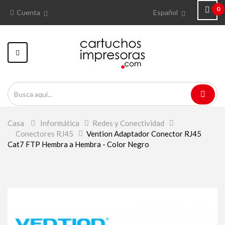
0
Cuenta
Español
Navegación
Toggle
Casa
>
Informática
>
Redes y Conectividad
>
Conectores RJ45
>
Vention Adaptador Conector RJ45
Cat7 FTP Hembra a Hembra - Color Negro