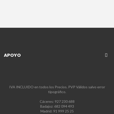
APOYO
IVA INCLUIDO en todos los Precios. PVP Válidos salvo error
tipográfico.
Cáceres: 927 230 688
Badajoz: 682 094 493
Madrid: 91 999 25 25