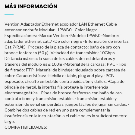
MÁS INFORMACIÓN
Vention Adaptador Ethernet acoplador LAN Ethernet Cable
extensor enchufe Modular - IPWB0 - Color Negro
Especificaciones: -Marca: Vention -Modelo: IPWB0 -Nombre:
adaptador ethernet cat.7 -De color negro -Información de interfaz:
Cat.7/RJ45 -Proceso de la placa de contacto: baño de oro con
bronce fosforoso (50 μ) -Velocidad de transmisión: 10Gbps -
Distancia máxima: la suma de los cables de red delanteros y
traseros del módulo es ≤ 100m -Material de la carcasa: PVC -Tipo
de filtrado: FTP -Material de blindaje: niquelado sobre carcasa de
cobre Características: -Hebilla estable, plug and play. -PCB
espesado, circuito embebido contra oxidación y daños. -Capa de
blindaje de metal, la interfaz fija protege la interferencia
electromagnética. -Pines de bronce fosforoso con baño de oro,
contrato firme y transmisión estable. -Transmisión estable y
extensión de señal sin pérdidas, juegos fáciles de jugar sin caídas. -
Combine dos cables de red en uno para complementar la
insuficiencia en la incrustación o el cable no es lo suficientemente
largo.
COMPATIBILIDADES: