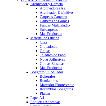
Archivador y Carpeta
Archivadores AZ
Archivador Definitivo
Carpetas Canguro
Carpetas de Gomas
Fundas Multitaladro
Subcarpetas
Mas Productos
Material de Oficina
Clips
Grapadoras
Grapas
Taladros de Papel
Notas Adhesivas
Gomas Elasticas
Mas Productos
Boligrafo y Rotulador
Boligrafos
Rotuladores
Marcador Fluorescente
Recambios Boligrafos
Plumas
Papel A4
Etiquetas Adhesivas