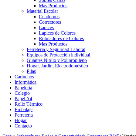
Sobres Cartas
Mas Productos
Material Escolar
Cuadernos
Correctores
Lapices
Lapices de Colores
Rotuladores de Colores
Mas Productos
Ferreteria y Seguridad Laboral
Equipos de Protección individual
Guantes Nitrilo y Polipropileno
Hogar, Jardín, Electrodoméstico
Pilas
Cartuchos
Informática
Papelería
Colegio
Papel A4
Rollo Térmico
Embalaje
Ferreteria
Hogar
Contacto