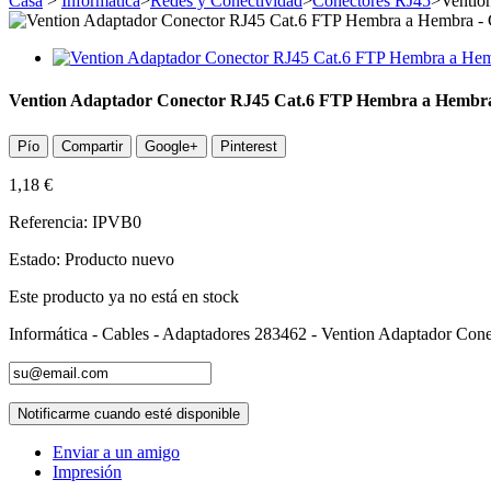
Casa
>
Informática
>
Redes y Conectividad
>
Conectores RJ45
>
Ventio
Vention Adaptador Conector RJ45 Cat.6 FTP Hembra a Hembra
Pío
Compartir
Google+
Pinterest
1,18 €
Referencia:
IPVB0
Estado:
Producto nuevo
Este producto ya no está en stock
Informática - Cables - Adaptadores 283462 - Vention Adaptador Co
Notificarme cuando esté disponible
Enviar a un amigo
Impresión