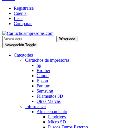
Registrarse
Cuenta
Lista
Comparar
Búsqueda
Navegación Toggle
Categorias
Cartuchos de impresoras
hp
Brother
Canon
Epson
Pantum
Samsung
Filamentos 3D
Otras Marcas
Informática
Almacenamiento
Pendrives
Micro SD
Discos Duros Externo