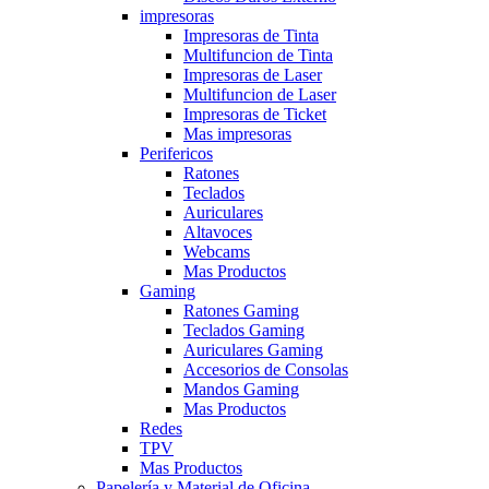
impresoras
Impresoras de Tinta
Multifuncion de Tinta
Impresoras de Laser
Multifuncion de Laser
Impresoras de Ticket
Mas impresoras
Perifericos
Ratones
Teclados
Auriculares
Altavoces
Webcams
Mas Productos
Gaming
Ratones Gaming
Teclados Gaming
Auriculares Gaming
Accesorios de Consolas
Mandos Gaming
Mas Productos
Redes
TPV
Mas Productos
Papelería y Material de Oficina