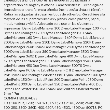
variedad de anchos y colores, las etiquetas D1 facilitan la
organización del hogar y la oficina. Características: -Tecnología de
impresión por transferencia térmica (no necesita tinta, ni tóner). -
Retira las etiquetas sin dejar residuos de adhesivo. -Se adhiere a la
mayoría de las superficies limpias y planas, como plástico, papel,
metal, madera y vidrio.Adecuado para uso en las siguientes
impresoras: Dymo LabelManager 100 Dymo LabelManager 100 Plus
Dymo LabelManager 120P Dymo LabelManager 150 Dymo
LabelManager 160 Dymo LabelManager 160P Dymo LabelManager
200 Dymo LabelManager 210D Dymo LabelManager 220P Dymo
LabelManager 260P Dymo LabelManager 280 Dymo LabelManager
300 Dymo LabelManager 350 Dymo LabelManager 350D Dymo
LabelManager 360D Dymo LabelManager 400 Dymo LabelManager
420P Dymo LabelManager 450 Dymo LabelManager 450D Dymo
LabelManager 450 Duo Dymo LabelManager 500TS Dymo
LabelManager PC Dymo LabelManager PC II Dymo LabelManager
PnP Dymo LabelManager Wireless PnP Dymo LabelPoint 100 Dymo
LabelPoint 150 Dymo LabelPoint 200 Dymo LabelPoint 250 Dymo
LabelPoint 300 Dymo LabelPoint 350 Dymo LabelWriter 400 Duo
Dymo LabelWriter 450 Duo Dymo LabelWriter DuoRendimiento:
9mm * 7m
COMPATIBILIDADES:
100, 100 Plus, 120P, 150, 160, 160P, 200, 210D, 220P, 260P, 280,
300, 350, 350D, 360D, 400, 420P, 450, 450D, 450 Duo, 500TS, PC,