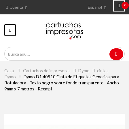
0
Cuenta
Español
Navegación
Toggle
Casa
>
Cartuchos de impresoras
>
Dymo
>
cintas
Dymo
>
Dymo D1 40910 Cinta de Etiquetas Generica para
Rotuladora - Texto negro sobre fondo transparente - Ancho
9mm x 7 metros - Reempl