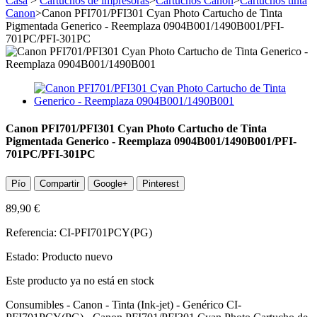
Casa
>
Cartuchos de impresoras
>
Cartuchos Canon
>
Cartuchos tinta
Canon
>
Canon PFI701/PFI301 Cyan Photo Cartucho de Tinta
Pigmentada Generico - Reemplaza 0904B001/1490B001/PFI-
701PC/PFI-301PC
Canon PFI701/PFI301 Cyan Photo Cartucho de Tinta
Pigmentada Generico - Reemplaza 0904B001/1490B001/PFI-
701PC/PFI-301PC
Pío
Compartir
Google+
Pinterest
89,90 €
Referencia:
CI-PFI701PCY(PG)
Estado:
Producto nuevo
Este producto ya no está en stock
Consumibles - Canon - Tinta (Ink-jet) - Genérico CI-