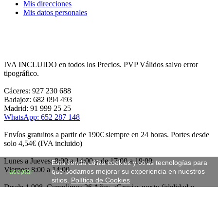
Mis direcciones
Mis datos personales
IVA INCLUIDO en todos los Precios. PVP Válidos salvo error
tipográfico.
Cáceres: 927 230 688
Badajoz: 682 094 493
Madrid: 91 999 25 25
WhatsApp: 652 287 148
Envíos gratuitos a partir de 190€ siempre en 24 horas. Portes desde
solo 4,54€ (IVA incluido)
Lunes a Jueves: 8:00 a 14:00 y de 17:00 a 19:00
Esta tienda utiliza cookies y otras tecnologías para
Viernes: 8:00 a 14:00
aceptar
que podamos mejorar su experiencia en nuestros
sitios.
Política de Cookies
Desde 1.998. Cumplimos 26 Años. ¡Gracias por tu fidelidad y
acompañarnos durante este tiempo!
Cexcenter, C.B. CIF: E10325371 c/Francia, 21 (Polg. Los Fratres)
10005 Cáceres, España