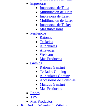
impresoras
Impresoras de Tinta
Multifuncion de Tinta
Impresoras de Laser
Multifuncion de Laser
Impresoras de Ticket
Mas impresoras
Perifericos
Ratones
Teclados
Auriculares
Altavoces
Webcams
Mas Productos
Gaming
Ratones Gaming
Teclados Gaming
Auriculares Gaming
Accesorios de Consolas
Mandos Gaming
Mas Productos
Redes
TPV
Mas Productos
Papelería y Material de Oficina