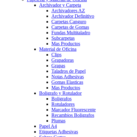
Archivador y Carpeta
Archivadores AZ
Archivador Definitivo
Carpetas Canguro
Carpetas de Gomas
Fundas Multitaladro
Subcarpetas
Mas Productos
Material de Oficina
Clips
Grapadoras
Grapas
Taladros de Papel
Notas Adhesivas
Gomas Elasticas
Mas Productos
Boligrafo y Rotulador
Boligrafos
Rotuladores
Marcador Fluorescente
Recambios Boligrafos
Plumas
Papel A4
Etiquetas Adhesivas