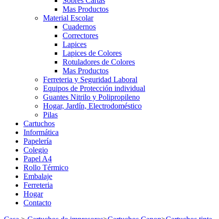
Sobres Cartas
Mas Productos
Material Escolar
Cuadernos
Correctores
Lapices
Lapices de Colores
Rotuladores de Colores
Mas Productos
Ferreteria y Seguridad Laboral
Equipos de Protección individual
Guantes Nitrilo y Polipropileno
Hogar, Jardín, Electrodoméstico
Pilas
Cartuchos
Informática
Papelería
Colegio
Papel A4
Rollo Térmico
Embalaje
Ferreteria
Hogar
Contacto