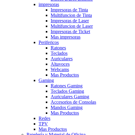
impresoras
Impresoras de Tinta
Multifuncion de Tinta
Impresoras de Laser
Multifuncion de Laser
Impresoras de Ticket
Mas impresoras
Perifericos
Ratones
Teclados
Auriculares
Altavoces
Webcams
Mas Productos
Gaming
Ratones Gaming
Teclados Gaming
Auriculares Gaming
Accesorios de Consolas
Mandos Gaming
Mas Productos
Redes
TPV
Mas Productos
Papelería y Material de Oficina