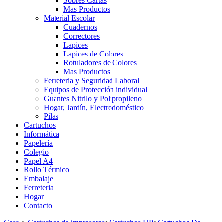
Sobres Cartas
Mas Productos
Material Escolar
Cuadernos
Correctores
Lapices
Lapices de Colores
Rotuladores de Colores
Mas Productos
Ferreteria y Seguridad Laboral
Equipos de Protección individual
Guantes Nitrilo y Polipropileno
Hogar, Jardín, Electrodoméstico
Pilas
Cartuchos
Informática
Papelería
Colegio
Papel A4
Rollo Térmico
Embalaje
Ferreteria
Hogar
Contacto