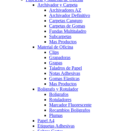
Archivador y Carpeta
Archivadores AZ
Archivador Definitivo
Carpetas Canguro
Carpetas de Gomas
Fundas Multitaladro
Subcarpetas
Mas Productos
Material de Oficina
Clips
Grapadoras
Grapas
Taladros de Papel
Notas Adhesivas
Gomas Elasticas
Mas Productos
Boligrafo y Rotulador
Boligrafos
Rotuladores
Marcador Fluorescente
Recambios Boligrafos
Plumas
Papel A4
Etiquetas Adhesivas