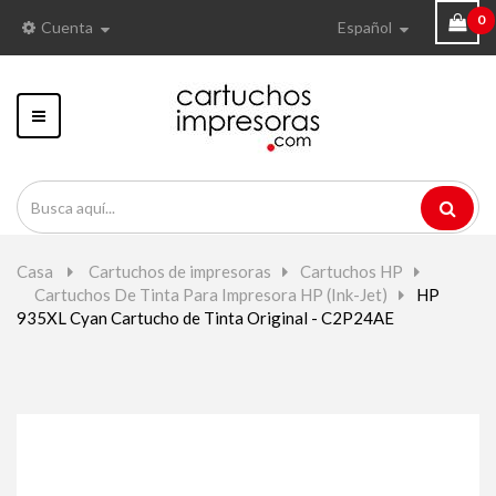
0
Cuenta
Español
Navegación
Toggle
Casa
>
Cartuchos de impresoras
>
Cartuchos HP
>
Cartuchos De Tinta Para Impresora HP (Ink-Jet)
>
HP
935XL Cyan Cartucho de Tinta Original - C2P24AE