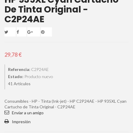
De Tinta Original -
C2P24AE
29,78 €
Referencia:
C2P24AE
Estado:
Producto nuevo
Artículos
41
Consumibles - HP - Tinta (Ink-jet) - HP C2P24AE - HP 935XL Cyan
Cartucho de Tinta Original - C2P24AE
Enviar a un amigo
Impresión