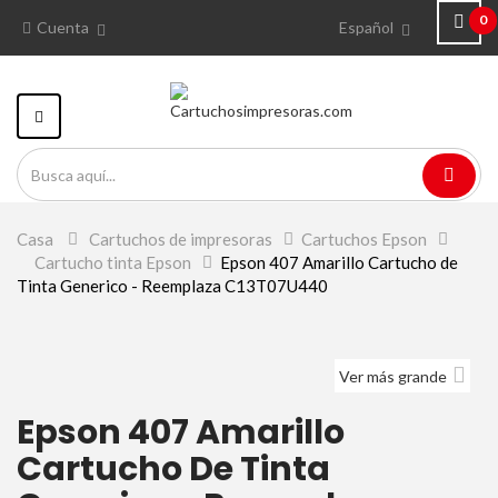
0
Cuenta
Español
Navegación
Toggle
Casa
>
Cartuchos de impresoras
>
Cartuchos Epson
>
Cartucho tinta Epson
>
Epson 407 Amarillo Cartucho de
Tinta Generico - Reemplaza C13T07U440
Ver más grande
Epson 407 Amarillo
Cartucho De Tinta