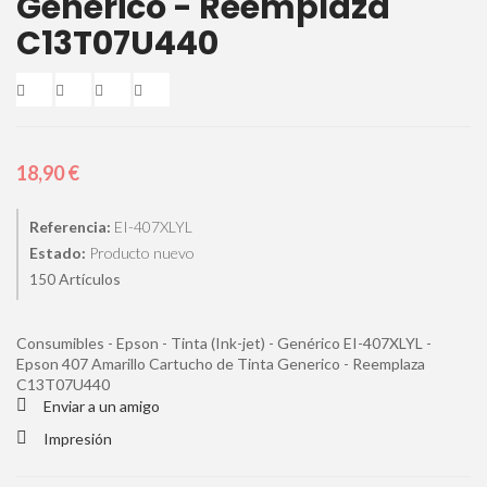
Generico - Reemplaza
C13T07U440
18,90 €
Referencia:
EI-407XLYL
Estado:
Producto nuevo
Artículos
150
Consumibles - Epson - Tinta (Ink-jet) - Genérico EI-407XLYL -
Epson 407 Amarillo Cartucho de Tinta Generico - Reemplaza
C13T07U440
Enviar a un amigo
Impresión